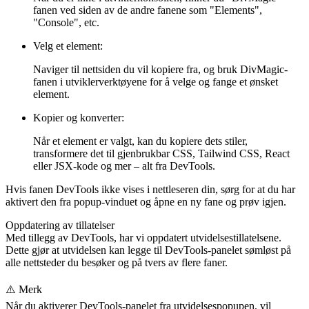
fanen ved siden av de andre fanene som "Elements",
"Console", etc.
Velg et element
:
Naviger til nettsiden du vil kopiere fra, og bruk DivMagic-
fanen i utviklerverktøyene for å velge og fange et ønsket
element.
Kopier og konverter
:
Når et element er valgt, kan du kopiere dets stiler,
transformere det til gjenbrukbar CSS, Tailwind CSS, React
eller JSX-kode og mer – alt fra DevTools.
Hvis fanen DevTools ikke vises i nettleseren din, sørg for at du har
aktivert den fra popup-vinduet og åpne en ny fane og prøv igjen.
Oppdatering av tillatelser
Med tillegg av DevTools, har vi oppdatert utvidelsestillatelsene.
Dette gjør at utvidelsen kan legge til DevTools-panelet sømløst på
alle nettsteder du besøker og på tvers av flere faner.
⚠️
Merk
Når du aktiverer DevTools-panelet fra utvidelsespopupen, vil