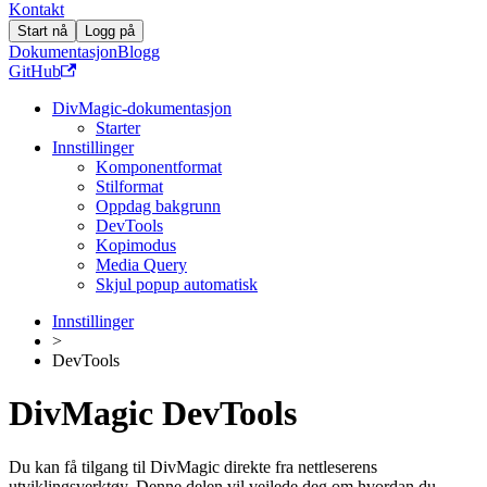
Kontakt
Start nå
Logg på
Dokumentasjon
Blogg
GitHub
DivMagic-dokumentasjon
Starter
Innstillinger
Komponentformat
Stilformat
Oppdag bakgrunn
DevTools
Kopimodus
Media Query
Skjul popup automatisk
Innstillinger
>
DevTools
DivMagic DevTools
Du kan få tilgang til DivMagic direkte fra nettleserens
utviklingsverktøy. Denne delen vil veilede deg om hvordan du