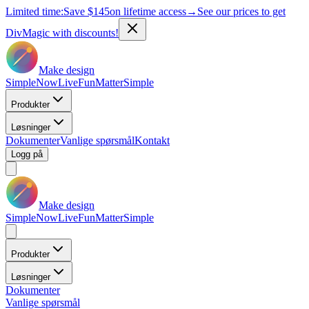
Limited time:
Save
$145
on lifetime access
→
See our prices to get
DivMagic with discounts!
Make design
Simple
Now
Live
Fun
Matter
Simple
Produkter
Løsninger
Dokumenter
Vanlige spørsmål
Kontakt
Logg på
Make design
Simple
Now
Live
Fun
Matter
Simple
Produkter
Løsninger
Dokumenter
Vanlige spørsmål