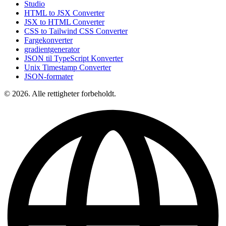
Studio
HTML to JSX Converter
JSX to HTML Converter
CSS to Tailwind CSS Converter
Fargekonverter
gradientgenerator
JSON til TypeScript Konverter
Unix Timestamp Converter
JSON-formater
© 2026. Alle rettigheter forbeholdt.