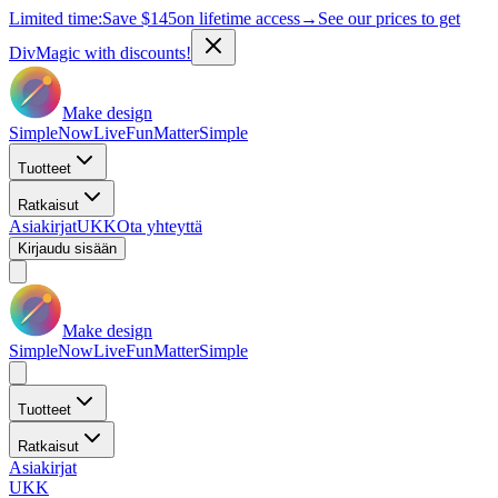
Limited time:
Save
$145
on lifetime access
→
See our prices to get
DivMagic with discounts!
Make design
Simple
Now
Live
Fun
Matter
Simple
Tuotteet
Ratkaisut
Asiakirjat
UKK
Ota yhteyttä
Kirjaudu sisään
Make design
Simple
Now
Live
Fun
Matter
Simple
Tuotteet
Ratkaisut
Asiakirjat
UKK