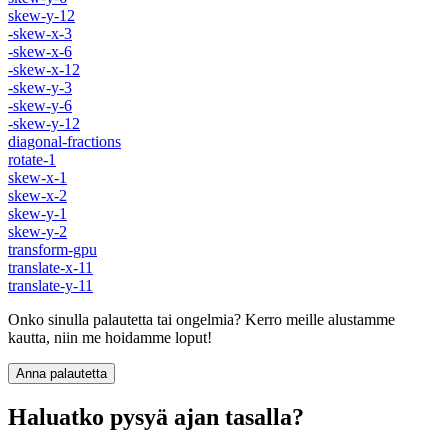
skew-y-12
-skew-x-3
-skew-x-6
-skew-x-12
-skew-y-3
-skew-y-6
-skew-y-12
diagonal-fractions
rotate-1
skew-x-1
skew-x-2
skew-y-1
skew-y-2
transform-gpu
translate-x-11
translate-y-11
Onko sinulla palautetta tai ongelmia? Kerro meille alustamme
kautta, niin me hoidamme loput!
Anna palautetta
Haluatko pysyä ajan tasalla?