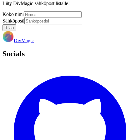
Liity DivMagic-sähköpostilistalle!
Koko nimi
Sähköposti
Tilaa
DivMagic
Socials