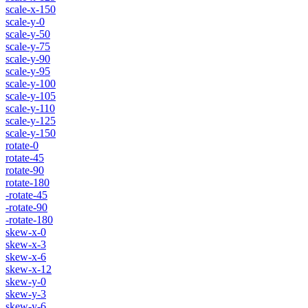
scale-x-150
scale-y-0
scale-y-50
scale-y-75
scale-y-90
scale-y-95
scale-y-100
scale-y-105
scale-y-110
scale-y-125
scale-y-150
rotate-0
rotate-45
rotate-90
rotate-180
-rotate-45
-rotate-90
-rotate-180
skew-x-0
skew-x-3
skew-x-6
skew-x-12
skew-y-0
skew-y-3
skew-y-6