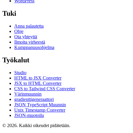
WordPress
Tuki
Anna palautetta
Ohje
Ota yhteyttä
Ilmoita virheestä
Kumppanuusohjelma
Työkalut
Studio
HTML to JSX Converter
JSX to HTML Converter
CSS to Tailwind CSS Converter
Värinmuunnin
gradienttigeneraattori
JSON TypeScript Muunnin
Unix Timestamp Converter
JSON-muotoilu
© 2026. Kaikki oikeudet pidätetään.