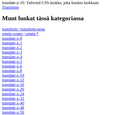
translate-y-10
:
Tailwind CSS-luokka, joka kuuluu luokkaan
Transform
Muut luokat tässä kategoriassa
transform / transform-none
origin-center / origin-*
translate-x-0
translate-x-1
translate-x-2
translate-x-3
translate-x-4
translate-x-5
translate-x-6
translate-x-8
translate-x-10
translate-x-12
translate-x-16
translate-x-20
translate-x-24
translate-x-32
translate-x-40
translate-x-48
translate-x-56