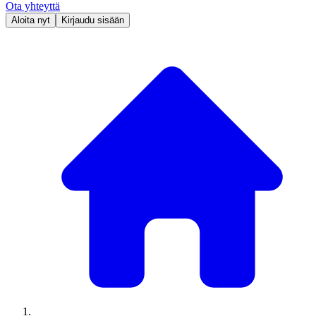
Ota yhteyttä
Aloita nyt
Kirjaudu sisään