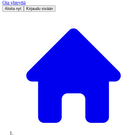
Ota yhteyttä
Aloita nyt
Kirjaudu sisään