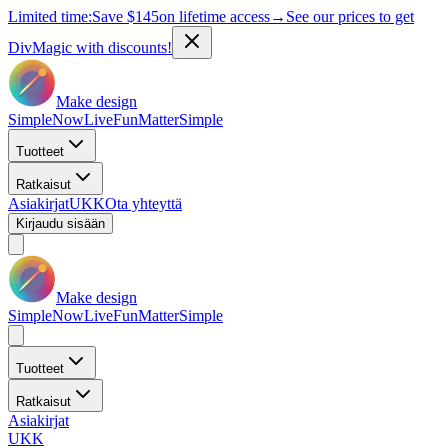
Limited time:
Save
$145
on lifetime access
→
See our prices to get
DivMagic with discounts!
Make design
Simple
Now
Live
Fun
Matter
Simple
Tuotteet
Ratkaisut
Asiakirjat
UKK
Ota yhteyttä
Kirjaudu sisään
Make design
Simple
Now
Live
Fun
Matter
Simple
Tuotteet
Ratkaisut
Asiakirjat
UKK