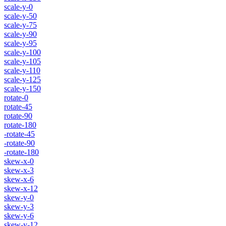
scale-y-0
scale-y-50
scale-y-75
scale-y-90
scale-y-95
scale-y-100
scale-y-105
scale-y-110
scale-y-125
scale-y-150
rotate-0
rotate-45
rotate-90
rotate-180
-rotate-45
-rotate-90
-rotate-180
skew-x-0
skew-x-3
skew-x-6
skew-x-12
skew-y-0
skew-y-3
skew-y-6
skew-y-12