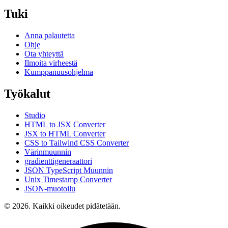
Tuki
Anna palautetta
Ohje
Ota yhteyttä
Ilmoita virheestä
Kumppanuusohjelma
Työkalut
Studio
HTML to JSX Converter
JSX to HTML Converter
CSS to Tailwind CSS Converter
Värinmuunnin
gradienttigeneraattori
JSON TypeScript Muunnin
Unix Timestamp Converter
JSON-muotoilu
© 2026. Kaikki oikeudet pidätetään.