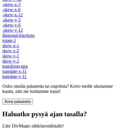
-skew-x-3
-skew-x-6
-skew-x-12
-skew-y-3
-skew-y-6
-skew-y-12
diagonal-fractions
rotate-1
skew-x-1
skew-x-2
skew-y-1
skew-y-2
transform-gpu
translate-x-11
translate-y-11
Onko sinulla palautetta tai ongelmia? Kerro meille alustamme
kautta, niin me hoidamme loput!
Anna palautetta
Haluatko pysyä ajan tasalla?
Liity DivMagic-sähköpostilistalle!