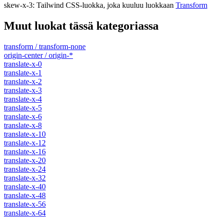
skew-x-3
:
Tailwind CSS-luokka, joka kuuluu luokkaan
Transform
Muut luokat tässä kategoriassa
transform / transform-none
origin-center / origin-*
translate-x-0
translate-x-1
translate-x-2
translate-x-3
translate-x-4
translate-x-5
translate-x-6
translate-x-8
translate-x-10
translate-x-12
translate-x-16
translate-x-20
translate-x-24
translate-x-32
translate-x-40
translate-x-48
translate-x-56
translate-x-64