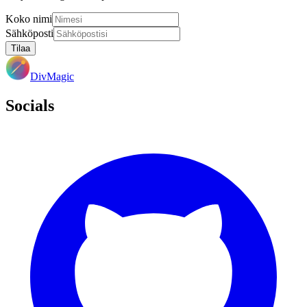
Koko nimi
Sähköposti
Tilaa
DivMagic
Socials