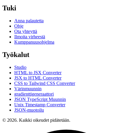
Tuki
Anna palautetta
Ohje
Ota yhteyttä
Ilmoita virheestä
Kumppanuusohjelma
Työkalut
Studio
HTML to JSX Converter
JSX to HTML Converter
CSS to Tailwind CSS Converter
Värinmuunnin
gradienttigeneraattori
JSON TypeScript Muunnin
Unix Timestamp Converter
JSON-muotoilu
© 2026. Kaikki oikeudet pidätetään.