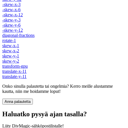
-skew-x-3
-skew-x-6
-skew-x-12
-skew-y-3
-skew-y-6
-skew-y-12
diagonal-fractions
rotate-1
skew-x-1
skew-x-2
skew-y-1
skew-y-2
transform-gpu
translate-x-11
translate-y-11
Onko sinulla palautetta tai ongelmia? Kerro meille alustamme
kautta, niin me hoidamme loput!
Anna palautetta
Haluatko pysyä ajan tasalla?
Liity DivMagic-sähköpostilistalle!