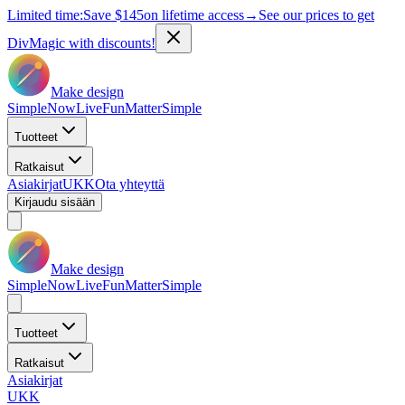
Limited time:
Save
$145
on lifetime access
→
See our prices to get
DivMagic with discounts!
Make design
Simple
Now
Live
Fun
Matter
Simple
Tuotteet
Ratkaisut
Asiakirjat
UKK
Ota yhteyttä
Kirjaudu sisään
Make design
Simple
Now
Live
Fun
Matter
Simple
Tuotteet
Ratkaisut
Asiakirjat
UKK