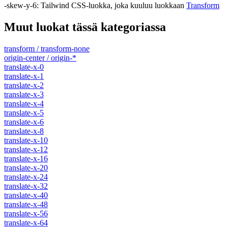
-skew-y-6
:
Tailwind CSS-luokka, joka kuuluu luokkaan
Transform
Muut luokat tässä kategoriassa
transform / transform-none
origin-center / origin-*
translate-x-0
translate-x-1
translate-x-2
translate-x-3
translate-x-4
translate-x-5
translate-x-6
translate-x-8
translate-x-10
translate-x-12
translate-x-16
translate-x-20
translate-x-24
translate-x-32
translate-x-40
translate-x-48
translate-x-56
translate-x-64