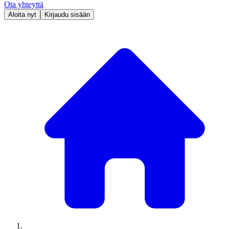
Ota yhteyttä
Aloita nyt
Kirjaudu sisään