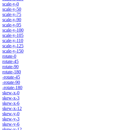
scale-y-0
scale-y-50
scale-y-75
scale-y-90
scale-y-95
scale-y-100
scale-y-105
scale-y-110
scale-y-125
scale-y-150
rotate-0
rotate-45
rotate-90
rotate-180
-rotate-45
-rotate-90
-rotate-180
skew-x-0
skew-x-3
skew-x-6
skew-x-12
skew-y-0
skew-y-3
skew-y-6
skew-y-12