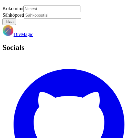
Koko nimi
Sähköposti
Tilaa
DivMagic
Socials