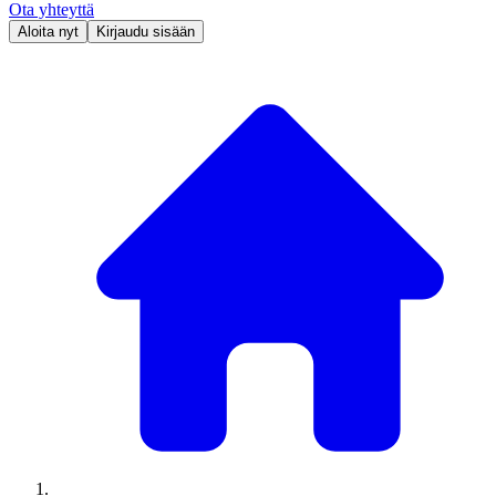
Ota yhteyttä
Aloita nyt
Kirjaudu sisään