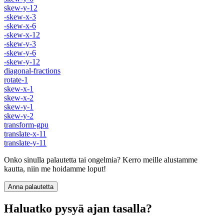
skew-y-12
-skew-x-3
-skew-x-6
-skew-x-12
-skew-y-3
-skew-y-6
-skew-y-12
diagonal-fractions
rotate-1
skew-x-1
skew-x-2
skew-y-1
skew-y-2
transform-gpu
translate-x-11
translate-y-11
Onko sinulla palautetta tai ongelmia? Kerro meille alustamme
kautta, niin me hoidamme loput!
Anna palautetta
Haluatko pysyä ajan tasalla?