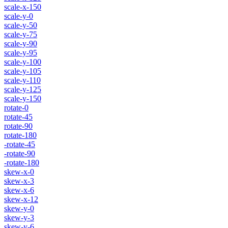
scale-x-150
scale-y-0
scale-y-50
scale-y-75
scale-y-90
scale-y-95
scale-y-100
scale-y-105
scale-y-110
scale-y-125
scale-y-150
rotate-0
rotate-45
rotate-90
rotate-180
-rotate-45
-rotate-90
-rotate-180
skew-x-0
skew-x-3
skew-x-6
skew-x-12
skew-y-0
skew-y-3
skew-y-6