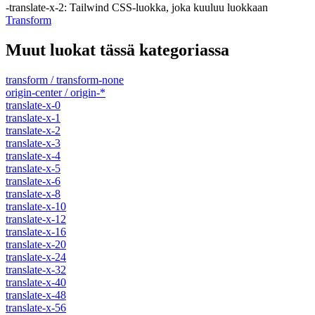
-translate-x-2
:
Tailwind CSS-luokka, joka kuuluu luokkaan
Transform
Muut luokat tässä kategoriassa
transform / transform-none
origin-center / origin-*
translate-x-0
translate-x-1
translate-x-2
translate-x-3
translate-x-4
translate-x-5
translate-x-6
translate-x-8
translate-x-10
translate-x-12
translate-x-16
translate-x-20
translate-x-24
translate-x-32
translate-x-40
translate-x-48
translate-x-56