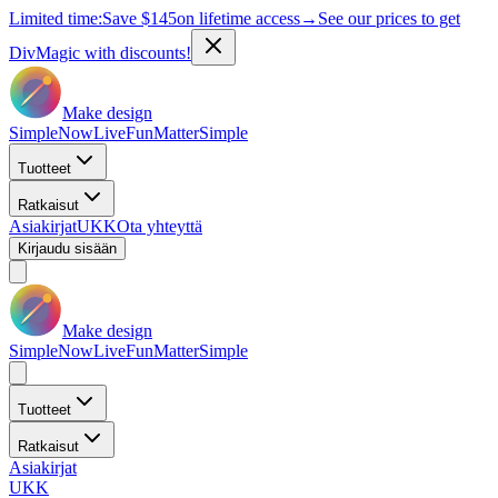
Limited time:
Save
$145
on lifetime access
→
See our prices to get
DivMagic with discounts!
Make design
Simple
Now
Live
Fun
Matter
Simple
Tuotteet
Ratkaisut
Asiakirjat
UKK
Ota yhteyttä
Kirjaudu sisään
Make design
Simple
Now
Live
Fun
Matter
Simple
Tuotteet
Ratkaisut
Asiakirjat
UKK