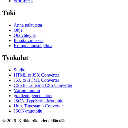
WordPress
Tuki
Anna palautetta
Ohje
Ota yhteyttä
Ilmoita virheestä
Kumppanuusohjelma
Työkalut
Studio
HTML to JSX Converter
JSX to HTML Converter
CSS to Tailwind CSS Converter
Värinmuunnin
gradienttigeneraattori
JSON TypeScript Muunnin
Unix Timestamp Converter
JSON-muotoilu
© 2026. Kaikki oikeudet pidätetään.