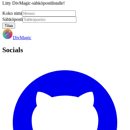
Liity DivMagic-sähköpostilistalle!
Koko nimi
Sähköposti
Tilaa
DivMagic
Socials