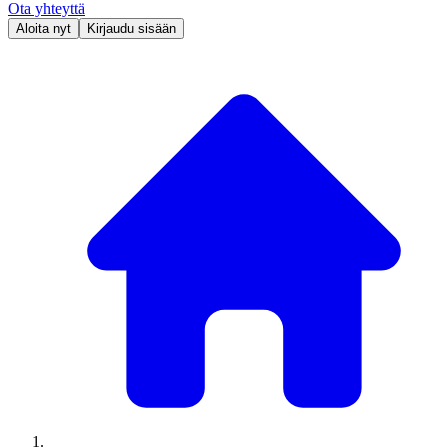
Ota yhteyttä
Aloita nyt
Kirjaudu sisään