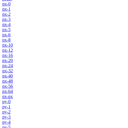
px-0
px-1
px-2
px-3
px-4
px-5
px-6
px-8
px-10
px-12
px-16
px-20
px-24
px-32
px-40
px-48
px-56
px-64
px-px
py-0
py-1
py-2
py-3
py-4
py-5