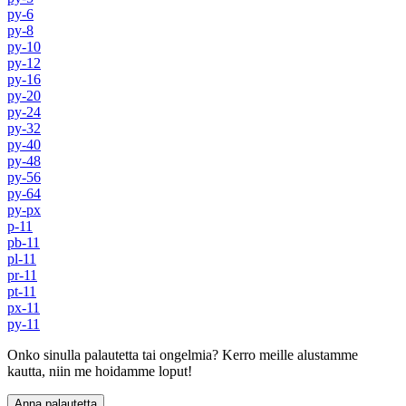
py-6
py-8
py-10
py-12
py-16
py-20
py-24
py-32
py-40
py-48
py-56
py-64
py-px
p-11
pb-11
pl-11
pr-11
pt-11
px-11
py-11
Onko sinulla palautetta tai ongelmia? Kerro meille alustamme
kautta, niin me hoidamme loput!
Anna palautetta