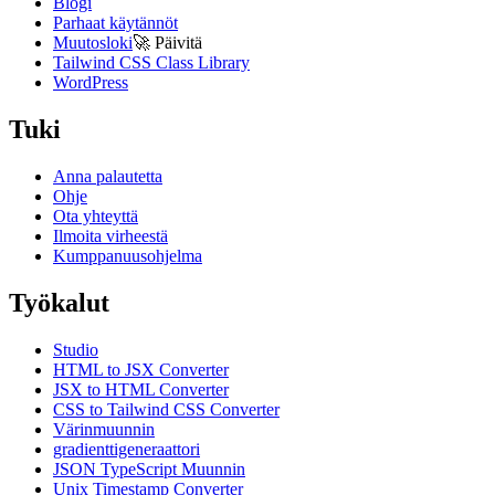
Blogi
Parhaat käytännöt
Muutosloki
🚀
Päivitä
Tailwind CSS Class Library
WordPress
Tuki
Anna palautetta
Ohje
Ota yhteyttä
Ilmoita virheestä
Kumppanuusohjelma
Työkalut
Studio
HTML to JSX Converter
JSX to HTML Converter
CSS to Tailwind CSS Converter
Värinmuunnin
gradienttigeneraattori
JSON TypeScript Muunnin
Unix Timestamp Converter