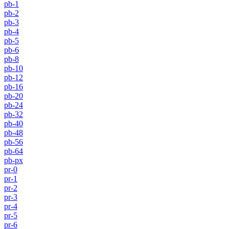
pb-1
pb-2
pb-3
pb-4
pb-5
pb-6
pb-8
pb-10
pb-12
pb-16
pb-20
pb-24
pb-32
pb-40
pb-48
pb-56
pb-64
pb-px
pr-0
pr-1
pr-2
pr-3
pr-4
pr-5
pr-6