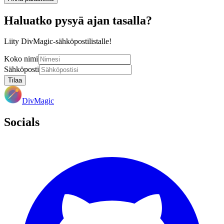
Haluatko pysyä ajan tasalla?
Liity DivMagic-sähköpostilistalle!
Koko nimi
Sähköposti
Tilaa
DivMagic
Socials