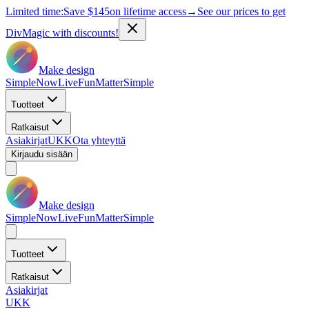
Limited time:
Save
$145
on lifetime access
→
See our prices to get
DivMagic with discounts!
Make design
Simple
Now
Live
Fun
Matter
Simple
Tuotteet
Ratkaisut
Asiakirjat
UKK
Ota yhteyttä
Kirjaudu sisään
Make design
Simple
Now
Live
Fun
Matter
Simple
Tuotteet
Ratkaisut
Asiakirjat
UKK