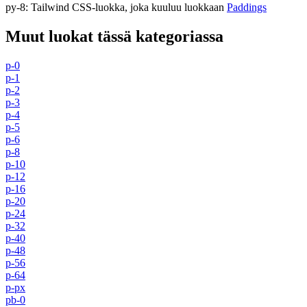
py-8
:
Tailwind CSS-luokka, joka kuuluu luokkaan
Paddings
Muut luokat tässä kategoriassa
p-0
p-1
p-2
p-3
p-4
p-5
p-6
p-8
p-10
p-12
p-16
p-20
p-24
p-32
p-40
p-48
p-56
p-64
p-px
pb-0