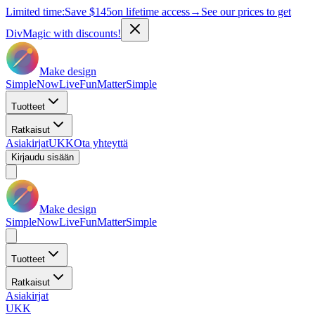
Limited time:
Save
$145
on lifetime access
→
See our prices to get
DivMagic with discounts!
Make design
Simple
Now
Live
Fun
Matter
Simple
Tuotteet
Ratkaisut
Asiakirjat
UKK
Ota yhteyttä
Kirjaudu sisään
Make design
Simple
Now
Live
Fun
Matter
Simple
Tuotteet
Ratkaisut
Asiakirjat
UKK