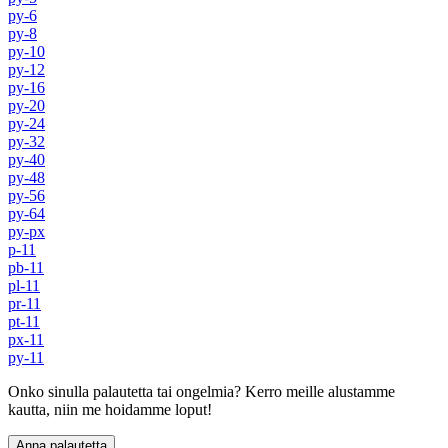
py-6
py-8
py-10
py-12
py-16
py-20
py-24
py-32
py-40
py-48
py-56
py-64
py-px
p-11
pb-11
pl-11
pr-11
pt-11
px-11
py-11
Onko sinulla palautetta tai ongelmia? Kerro meille alustamme
kautta, niin me hoidamme loput!
Anna palautetta