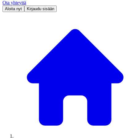
Ota yhteyttä
Aloita nyt
Kirjaudu sisään