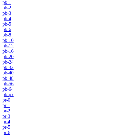
pb-1
pb-2
pb-3
pb-4
pb-5
pb-6
pb-8
pb-10
pb-12
pb-16
pb-20
pb-24
pb-32
pb-40
pb-48
pb-56
pb-64
pb-px
pr-0
pr-1
pr-2
pr-3
pr-4
pr-5
pr-6