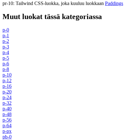
pr-10
:
Tailwind CSS-luokka, joka kuuluu luokkaan
Paddings
Muut luokat tässä kategoriassa
p-0
p-1
p-2
p-3
p-4
p-5
p-6
p-8
p-10
p-12
p-16
p-20
p-24
p-32
p-40
p-48
p-56
p-64
p-px
pb-0