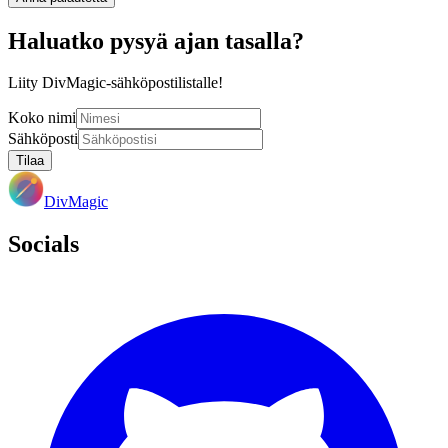
Haluatko pysyä ajan tasalla?
Liity DivMagic-sähköpostilistalle!
Koko nimi
Sähköposti
Tilaa
DivMagic
Socials