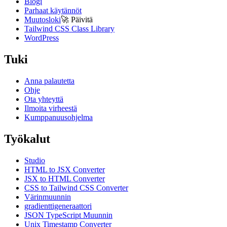
Blogi
Parhaat käytännöt
Muutosloki
🚀
Päivitä
Tailwind CSS Class Library
WordPress
Tuki
Anna palautetta
Ohje
Ota yhteyttä
Ilmoita virheestä
Kumppanuusohjelma
Työkalut
Studio
HTML to JSX Converter
JSX to HTML Converter
CSS to Tailwind CSS Converter
Värinmuunnin
gradienttigeneraattori
JSON TypeScript Muunnin
Unix Timestamp Converter