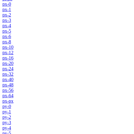
px-0
px-1
px-2
px-3
px-4
px-5
px-6
px-8
px-10
px-12
px-16
px-20
px-24
px-32
px-40
px-48
px-56
px-64
px-px
py-0
py-1
py-2
py-3
py-4
py-5