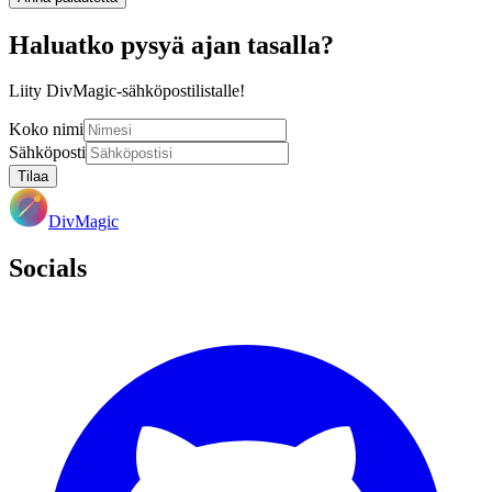
Haluatko pysyä ajan tasalla?
Liity DivMagic-sähköpostilistalle!
Koko nimi
Sähköposti
Tilaa
DivMagic
Socials