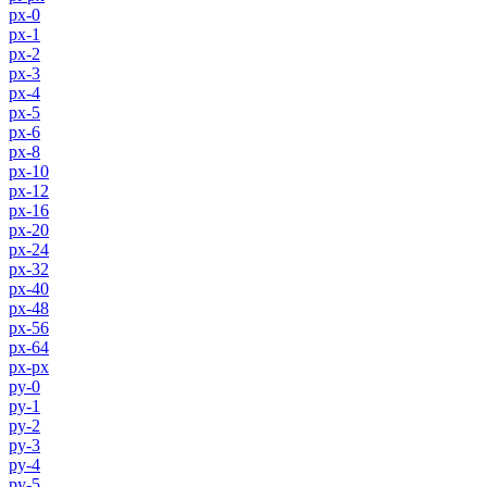
px-0
px-1
px-2
px-3
px-4
px-5
px-6
px-8
px-10
px-12
px-16
px-20
px-24
px-32
px-40
px-48
px-56
px-64
px-px
py-0
py-1
py-2
py-3
py-4
py-5