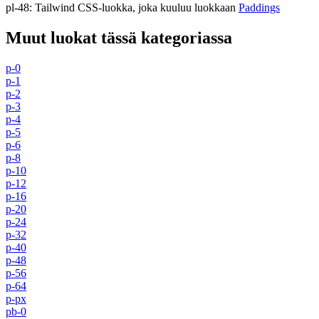
pl-48
:
Tailwind CSS-luokka, joka kuuluu luokkaan
Paddings
Muut luokat tässä kategoriassa
p-0
p-1
p-2
p-3
p-4
p-5
p-6
p-8
p-10
p-12
p-16
p-20
p-24
p-32
p-40
p-48
p-56
p-64
p-px
pb-0