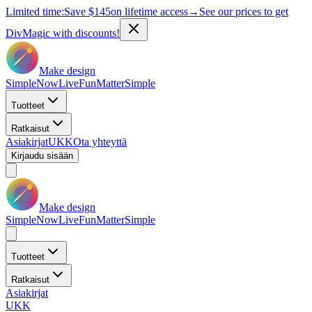
Limited time:
Save
$145
on lifetime access
→
See our prices to get
DivMagic with discounts!
Make design
Simple
Now
Live
Fun
Matter
Simple
Tuotteet
Ratkaisut
Asiakirjat
UKK
Ota yhteyttä
Kirjaudu sisään
Make design
Simple
Now
Live
Fun
Matter
Simple
Tuotteet
Ratkaisut
Asiakirjat
UKK