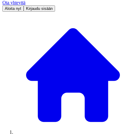
Ota yhteyttä
Aloita nyt
Kirjaudu sisään