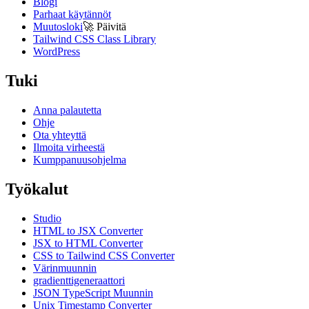
Blogi
Parhaat käytännöt
Muutosloki
🚀
Päivitä
Tailwind CSS Class Library
WordPress
Tuki
Anna palautetta
Ohje
Ota yhteyttä
Ilmoita virheestä
Kumppanuusohjelma
Työkalut
Studio
HTML to JSX Converter
JSX to HTML Converter
CSS to Tailwind CSS Converter
Värinmuunnin
gradienttigeneraattori
JSON TypeScript Muunnin
Unix Timestamp Converter