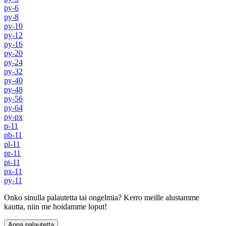
py-6
py-8
py-10
py-12
py-16
py-20
py-24
py-32
py-40
py-48
py-56
py-64
py-px
p-11
pb-11
pl-11
pr-11
pt-11
px-11
py-11
Onko sinulla palautetta tai ongelmia? Kerro meille alustamme
kautta, niin me hoidamme loput!
Anna palautetta