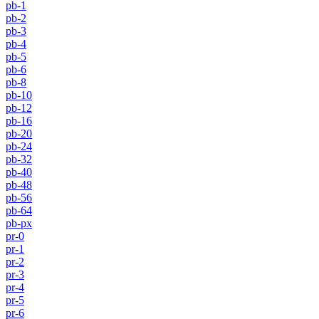
pb-1
pb-2
pb-3
pb-4
pb-5
pb-6
pb-8
pb-10
pb-12
pb-16
pb-20
pb-24
pb-32
pb-40
pb-48
pb-56
pb-64
pb-px
pr-0
pr-1
pr-2
pr-3
pr-4
pr-5
pr-6