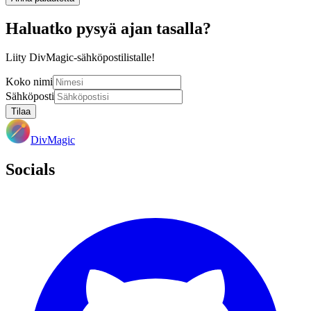
Haluatko pysyä ajan tasalla?
Liity DivMagic-sähköpostilistalle!
Koko nimi
Sähköposti
Tilaa
DivMagic
Socials