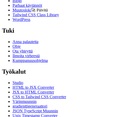
Blogi
Parhaat käytännöt
Muutosloki
🚀
Päivitä
Tailwind CSS Class Library
WordPress
Tuki
Anna palautetta
Ohje
Ota yhteyttä
Ilmoita virheestä
Kumppanuusohjelma
Työkalut
Studio
HTML to JSX Converter
JSX to HTML Converter
CSS to Tailwind CSS Converter
Värinmuunnin
gradienttigeneraattori
JSON TypeScript Muunnin
Unix Timestamp Converter