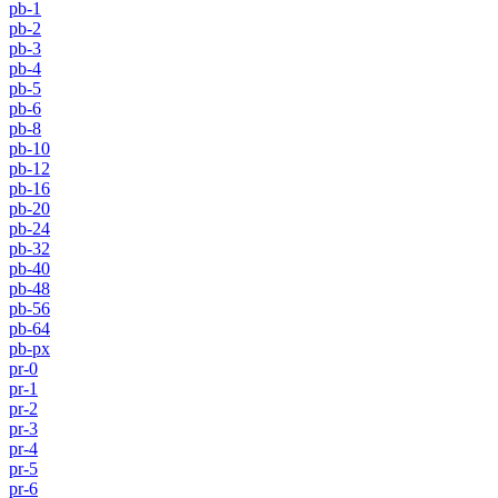
pb-1
pb-2
pb-3
pb-4
pb-5
pb-6
pb-8
pb-10
pb-12
pb-16
pb-20
pb-24
pb-32
pb-40
pb-48
pb-56
pb-64
pb-px
pr-0
pr-1
pr-2
pr-3
pr-4
pr-5
pr-6