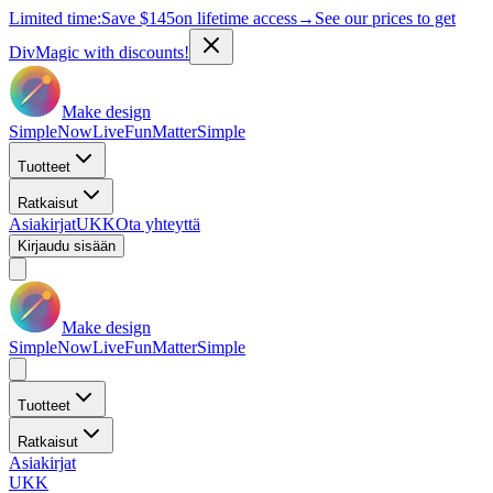
Limited time:
Save
$145
on lifetime access
→
See our prices to get
DivMagic with discounts!
Make design
Simple
Now
Live
Fun
Matter
Simple
Tuotteet
Ratkaisut
Asiakirjat
UKK
Ota yhteyttä
Kirjaudu sisään
Make design
Simple
Now
Live
Fun
Matter
Simple
Tuotteet
Ratkaisut
Asiakirjat
UKK