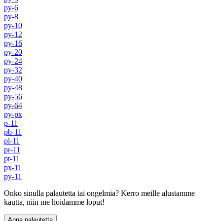
py-6
py-8
py-10
py-12
py-16
py-20
py-24
py-32
py-40
py-48
py-56
py-64
py-px
p-11
pb-11
pl-11
pr-11
pt-11
px-11
py-11
Onko sinulla palautetta tai ongelmia? Kerro meille alustamme
kautta, niin me hoidamme loput!
Anna palautetta