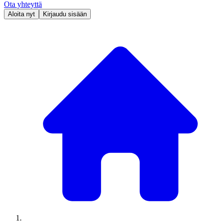
Ota yhteyttä
Aloita nyt
Kirjaudu sisään