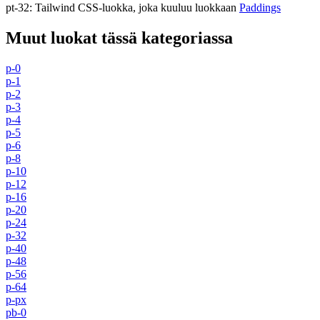
pt-32
:
Tailwind CSS-luokka, joka kuuluu luokkaan
Paddings
Muut luokat tässä kategoriassa
p-0
p-1
p-2
p-3
p-4
p-5
p-6
p-8
p-10
p-12
p-16
p-20
p-24
p-32
p-40
p-48
p-56
p-64
p-px
pb-0