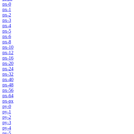
px-0
px-1
px-2
px-3
px-4
px-5
px-6
px-8
px-10
px-12
px-16
px-20
px-24
px-32
px-40
px-48
px-56
px-64
px-px
py-0
py-1
py-2
py-3
py-4
py-5