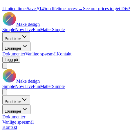
Limited time:
Save
$145
on lifetime access
→
See our prices to get Div
Make design
Simple
Now
Live
Fun
Matter
Simple
Produkter
Løsninger
Dokumenter
Vanlige spørsmål
Kontakt
Logg på
Make design
Simple
Now
Live
Fun
Matter
Simple
Produkter
Løsninger
Dokumenter
Vanlige spørsmål
Kontakt