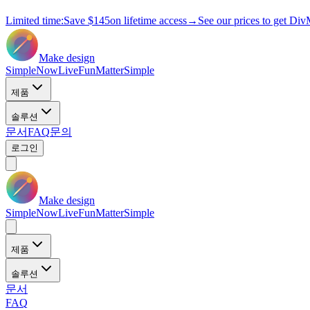
Limited time:
Save
$145
on lifetime access
→
See our prices to get Div
Make design
Simple
Now
Live
Fun
Matter
Simple
제품
솔루션
문서
FAQ
문의
로그인
Make design
Simple
Now
Live
Fun
Matter
Simple
제품
솔루션
문서
FAQ