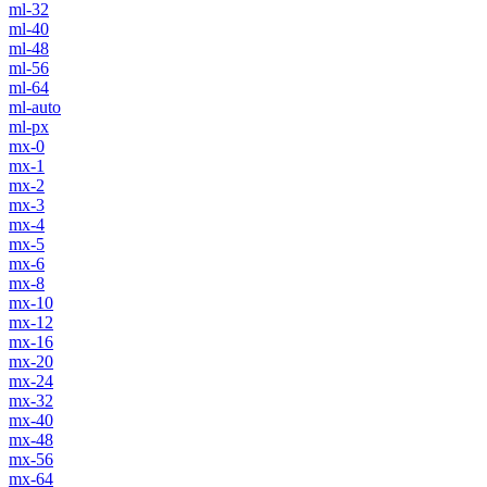
ml-32
ml-40
ml-48
ml-56
ml-64
ml-auto
ml-px
mx-0
mx-1
mx-2
mx-3
mx-4
mx-5
mx-6
mx-8
mx-10
mx-12
mx-16
mx-20
mx-24
mx-32
mx-40
mx-48
mx-56
mx-64