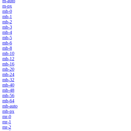
m-auto
m-px
mb-0
mb-1
mb-2
mb-3
mb-4
mb-5
mb-6
mb-8
mb-10
mb-12
mb-16
mb-20
mb-24
mb-32
mb-40
mb-48
mb-56
mb-64
mb-auto
mb-px
mr-0
mr-1
mr-2