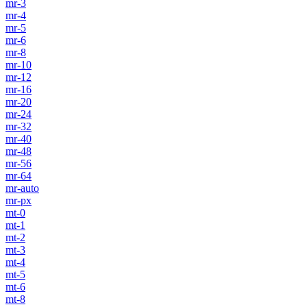
mr-3
mr-4
mr-5
mr-6
mr-8
mr-10
mr-12
mr-16
mr-20
mr-24
mr-32
mr-40
mr-48
mr-56
mr-64
mr-auto
mr-px
mt-0
mt-1
mt-2
mt-3
mt-4
mt-5
mt-6
mt-8