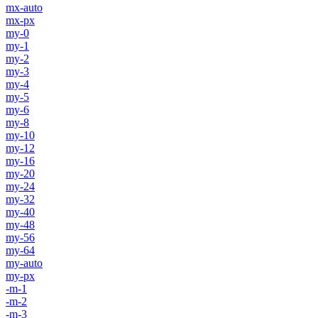
mx-auto
mx-px
my-0
my-1
my-2
my-3
my-4
my-5
my-6
my-8
my-10
my-12
my-16
my-20
my-24
my-32
my-40
my-48
my-56
my-64
my-auto
my-px
-m-1
-m-2
-m-3