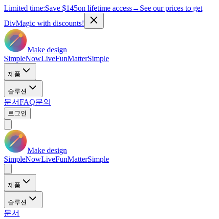
Limited time:
Save
$145
on lifetime access
→
See our prices to get
DivMagic with discounts!
Make design
Simple
Now
Live
Fun
Matter
Simple
제품
솔루션
문서
FAQ
문의
로그인
Make design
Simple
Now
Live
Fun
Matter
Simple
제품
솔루션
문서