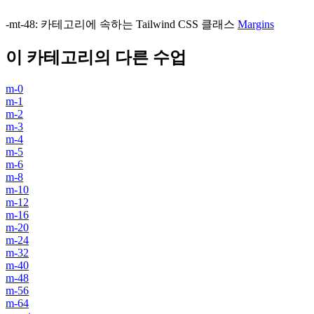
-mt-48
:
카테고리에 속하는 Tailwind CSS 클래스
Margins
이 카테고리의 다른 수업
m-0
m-1
m-2
m-3
m-4
m-5
m-6
m-8
m-10
m-12
m-16
m-20
m-24
m-32
m-40
m-48
m-56
m-64