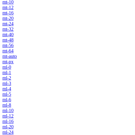
mt-10
mt-12
mt-16
mt-20
mt-24
mt-32
mt-40
mt-48
mt-56
mt-64
mt-auto
mt-px
ml-0
ml-1
ml-2
ml-3
ml-4
ml-5
ml-6
ml-8
ml-10
ml-12
ml-16
ml-20
ml-24