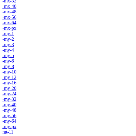
-mx-32
-mx-40
-mx-48
-mx-56
-mx-64
-mx-px
-my-1
-my-2
-my-3
-my-4
-my-5
-my-6
-my-8
-my-10
-my-12
-my-16
-my-20
-my-24
-my-32
-my-40
-my-48
-my-56
-my-64
-my-px
mt-11