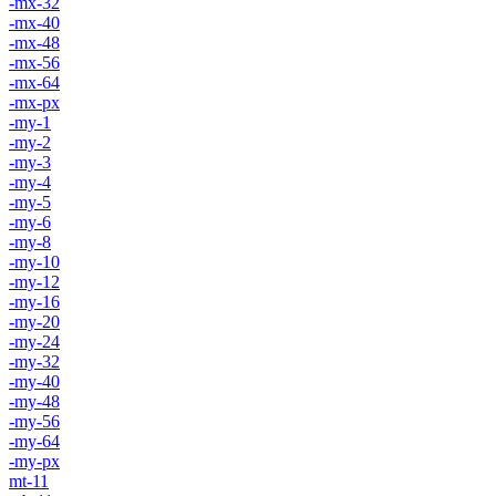
-mx-32
-mx-40
-mx-48
-mx-56
-mx-64
-mx-px
-my-1
-my-2
-my-3
-my-4
-my-5
-my-6
-my-8
-my-10
-my-12
-my-16
-my-20
-my-24
-my-32
-my-40
-my-48
-my-56
-my-64
-my-px
mt-11