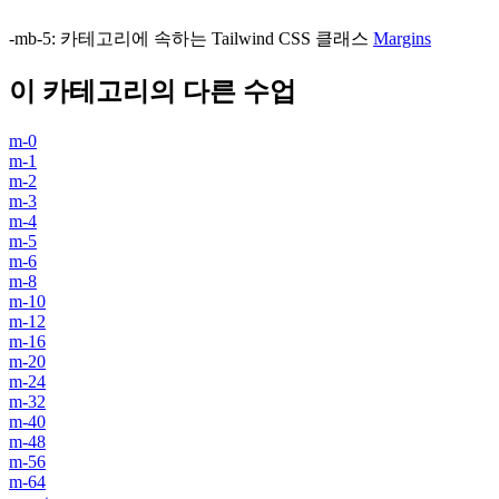
-mb-5
:
카테고리에 속하는 Tailwind CSS 클래스
Margins
이 카테고리의 다른 수업
m-0
m-1
m-2
m-3
m-4
m-5
m-6
m-8
m-10
m-12
m-16
m-20
m-24
m-32
m-40
m-48
m-56
m-64