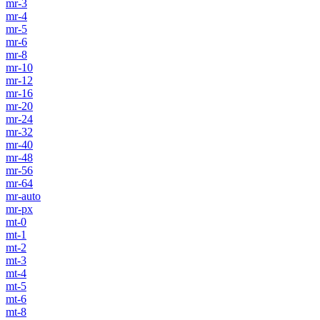
mr-3
mr-4
mr-5
mr-6
mr-8
mr-10
mr-12
mr-16
mr-20
mr-24
mr-32
mr-40
mr-48
mr-56
mr-64
mr-auto
mr-px
mt-0
mt-1
mt-2
mt-3
mt-4
mt-5
mt-6
mt-8