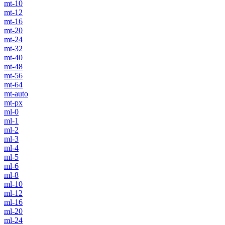
mt-10
mt-12
mt-16
mt-20
mt-24
mt-32
mt-40
mt-48
mt-56
mt-64
mt-auto
mt-px
ml-0
ml-1
ml-2
ml-3
ml-4
ml-5
ml-6
ml-8
ml-10
ml-12
ml-16
ml-20
ml-24