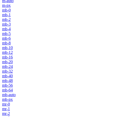
m-auto
m-px
mb-0
mb-1
mb-2
mb-3
mb-4
mb-5
mb-6
mb-8
mb-10
mb-12
mb-16
mb-20
mb-24
mb-32
mb-40
mb-48
mb-56
mb-64
mb-auto
mb-px
mr-0
mr-1
mr-2