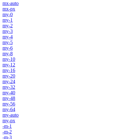
mx-auto
mx-px
my-0
my-1
my-2
my-3
my-4
my-5
my-6
my-8
my-10
my-12
my-16
my-20
my-24
my-32
my-40
my-48
my-56
my-64
my-auto
my-px
-m-1
-m-2
-m-3