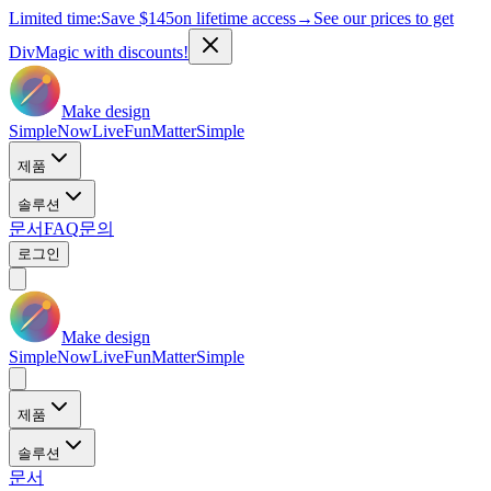
Limited time:
Save
$145
on lifetime access
→
See our prices to get
DivMagic with discounts!
Make design
Simple
Now
Live
Fun
Matter
Simple
제품
솔루션
문서
FAQ
문의
로그인
Make design
Simple
Now
Live
Fun
Matter
Simple
제품
솔루션
문서