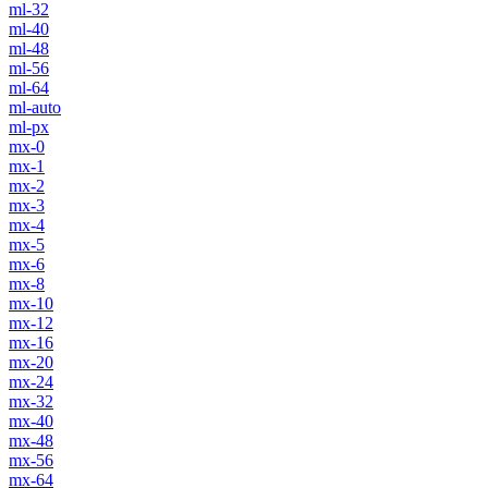
ml-32
ml-40
ml-48
ml-56
ml-64
ml-auto
ml-px
mx-0
mx-1
mx-2
mx-3
mx-4
mx-5
mx-6
mx-8
mx-10
mx-12
mx-16
mx-20
mx-24
mx-32
mx-40
mx-48
mx-56
mx-64