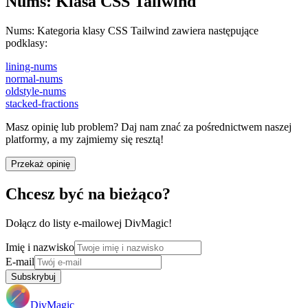
Nums
:
Klasa CSS Tailwind
Nums
:
Kategoria klasy CSS Tailwind zawiera następujące
podklasy:
lining-nums
normal-nums
oldstyle-nums
stacked-fractions
Masz opinię lub problem? Daj nam znać za pośrednictwem naszej
platformy, a my zajmiemy się resztą!
Przekaż opinię
Chcesz być na bieżąco?
Dołącz do listy e-mailowej DivMagic!
Imię i nazwisko
E-mail
Subskrybuj
DivMagic