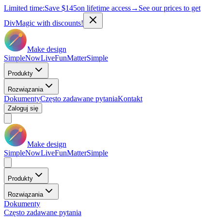
Limited time:
Save
$145
on lifetime access
→
See our prices to get
DivMagic with discounts!
Make design
Simple
Now
Live
Fun
Matter
Simple
Produkty
Rozwiązania
Dokumenty
Często zadawane pytania
Kontakt
Zaloguj się
Make design
Simple
Now
Live
Fun
Matter
Simple
Produkty
Rozwiązania
Dokumenty
Często zadawane pytania