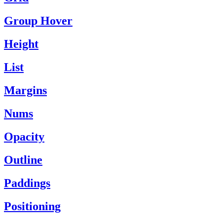
Group Hover
Height
List
Margins
Nums
Opacity
Outline
Paddings
Positioning