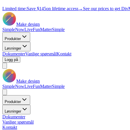
Limited time:
Save
$145
on lifetime access
→
See our prices to get Div
Make design
Simple
Now
Live
Fun
Matter
Simple
Produkter
Løsninger
Dokumenter
Vanlige spørsmål
Kontakt
Logg på
Make design
Simple
Now
Live
Fun
Matter
Simple
Produkter
Løsninger
Dokumenter
Vanlige spørsmål
Kontakt