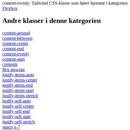
content-evenly
:
Tailwind CSS-klasse som hører hjemme i kategorien
Flexbox
Andre klasser i denne kategorien
content-around
content-between
content-center
content-end
content-evenly
content-start
contents
flex-nowrap
justify-items-auto
justify-items-center
justify-items-end
justify-items-start
justify-items-stretch
justify-self-auto
justify-self-center
justify-self-end
justify-self-start
justify-self-stretch
space-x-7