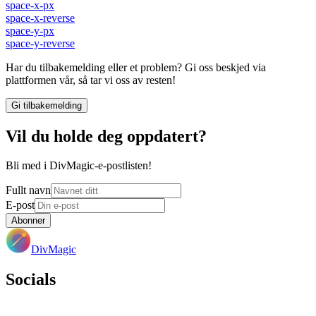
space-x-px
space-x-reverse
space-y-px
space-y-reverse
Har du tilbakemelding eller et problem? Gi oss beskjed via
plattformen vår, så tar vi oss av resten!
Gi tilbakemelding
Vil du holde deg oppdatert?
Bli med i DivMagic-e-postlisten!
Fullt navn
E-post
Abonner
DivMagic
Socials