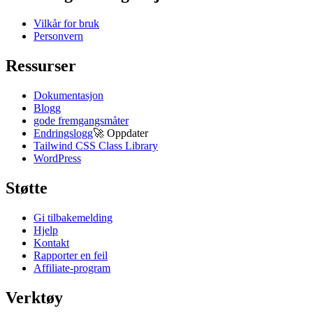
Vilkår for bruk
Personvern
Ressurser
Dokumentasjon
Blogg
gode fremgangsmåter
Endringslogg
🚀
Oppdater
Tailwind CSS Class Library
WordPress
Støtte
Gi tilbakemelding
Hjelp
Kontakt
Rapporter en feil
Affiliate-program
Verktøy