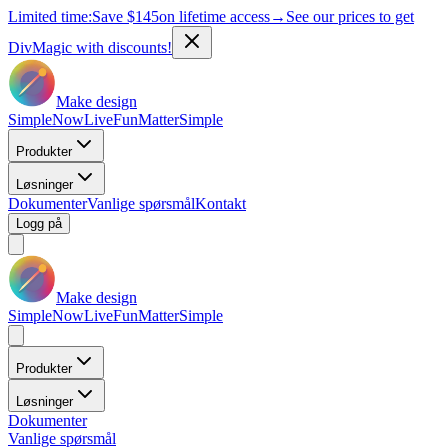
Limited time:
Save
$145
on lifetime access
→
See our prices to get
DivMagic with discounts!
Make design
Simple
Now
Live
Fun
Matter
Simple
Produkter
Løsninger
Dokumenter
Vanlige spørsmål
Kontakt
Logg på
Make design
Simple
Now
Live
Fun
Matter
Simple
Produkter
Løsninger
Dokumenter
Vanlige spørsmål