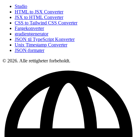
Studio
HTML to JSX Converter
JSX to HTML Converter
CSS to Tailwind CSS Converter
Fargekonverter
gradientgenerator
JSON til TypeScript Konverter
Unix Timestamp Converter
JSON-formater
© 2026. Alle rettigheter forbeholdt.