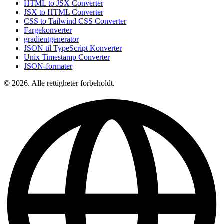
HTML to JSX Converter
JSX to HTML Converter
CSS to Tailwind CSS Converter
Fargekonverter
gradientgenerator
JSON til TypeScript Konverter
Unix Timestamp Converter
JSON-formater
© 2026. Alle rettigheter forbeholdt.