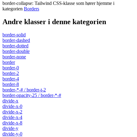
border-collapse
:
Tailwind CSS-klasse som hører hjemme i
kategorien
Borders
Andre klasser i denne kategorien
border-solid
border-dashed
border-dotted
border-double
border-none
border
border-0
border-2
border-4
border-8
border-*-# / border-t-2
border-opacity-25 / border-*-#
divide-x
divide-x-0
divide-x-2
divide-x-4
divide-x-8
divide-y
divide-y-0