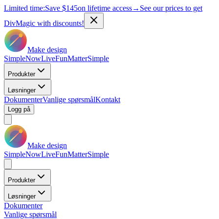
Limited time:
Save
$145
on lifetime access
→
See our prices to get
DivMagic with discounts!
Make design
Simple
Now
Live
Fun
Matter
Simple
Produkter
Løsninger
Dokumenter
Vanlige spørsmål
Kontakt
Logg på
Make design
Simple
Now
Live
Fun
Matter
Simple
Produkter
Løsninger
Dokumenter
Vanlige spørsmål