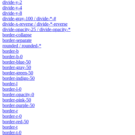
divide-y-2
divide-y-4
divide-y-8
divide-gray-100 / divide-*-#
divide-x-reverse / divide-*-reverse
divide-opacity-25 / divide-opacity-*
border-collapse
border-separate
rounded / rounded-*
border-b
border-b-0
border-blue-50
border-gray-50
border-green-50
border-indigo-50
border-l
border-l-0
border-opacity-0
border-pink-50
border-purple-50
border-r
border-r-0
border-red-50
border-t
border-t-0