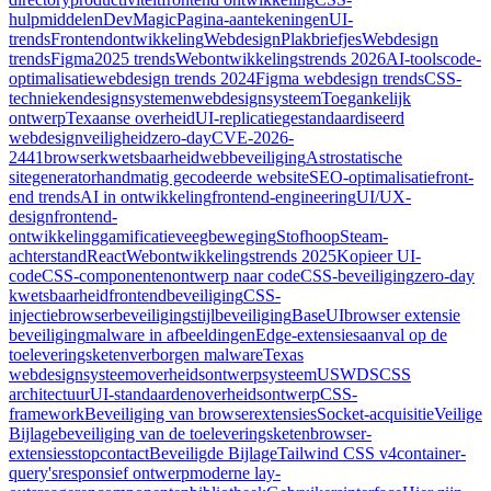
hulpmiddelen
DevMagic
Pagina-aantekeningen
UI-
trends
Frontendontwikkeling
Webdesign
Plakbriefjes
Webdesign
trends
Figma
2025 trends
Webontwikkelingstrends 2026
AI-tools
code-
optimalisatie
webdesign trends 2024
Figma webdesign trends
CSS-
technieken
designsystemen
webdesignsysteem
Toegankelijk
ontwerp
Texaanse overheid
UI-replicatie
gestandaardiseerd
webdesign
veiligheid
zero-day
CVE-2026-
2441
browserkwetsbaarheid
webbeveiliging
Astro
statische
sitegenerator
handmatig gecodeerde website
SEO-optimalisatie
front-
end trends
AI in ontwikkeling
frontend-engineering
UI/UX-
design
frontend-
ontwikkeling
gamificatie
veegbeweging
Stofhoop
Steam-
achterstand
React
Webontwikkelingstrends 2025
Kopieer UI-
code
CSS-componenten
ontwerp naar code
CSS-beveiliging
zero-day
kwetsbaarheid
frontendbeveiliging
CSS-
injectie
browserbeveiliging
stijlbeveiliging
BaseUI
browser extensie
beveiliging
malware in afbeeldingen
Edge-extensies
aanval op de
toeleveringsketen
verborgen malware
Texas
webdesignsysteem
overheidsontwerpsysteem
USWDS
CSS
architectuur
UI-standaarden
overheidsontwerp
CSS-
framework
Beveiliging van browserextensies
Socket-acquisitie
Veilige
Bijlage
beveiliging van de toeleveringsketen
browser-
extensies
stopcontact
Beveiligde Bijlage
Tailwind CSS v4
container-
query's
responsief ontwerp
moderne lay-