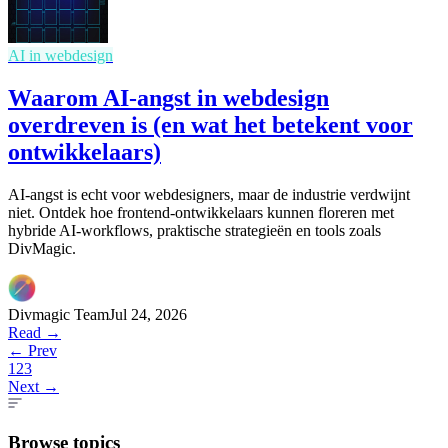
AI in webdesign
Waarom AI-angst in webdesign
overdreven is (en wat het betekent voor
ontwikkelaars)
AI-angst is echt voor webdesigners, maar de industrie verdwijnt
niet. Ontdek hoe frontend-ontwikkelaars kunnen floreren met
hybride AI-workflows, praktische strategieën en tools zoals
DivMagic.
Divmagic Team
Jul 24, 2026
Read →
← Prev
1
2
3
Next →
Browse topics