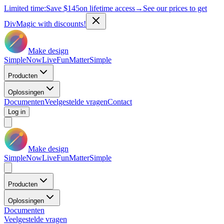
Limited time:
Save
$145
on lifetime access
→
See our prices to get
DivMagic with discounts!
Make design
Simple
Now
Live
Fun
Matter
Simple
Producten
Oplossingen
Documenten
Veelgestelde vragen
Contact
Log in
Make design
Simple
Now
Live
Fun
Matter
Simple
Producten
Oplossingen
Documenten
Veelgestelde vragen