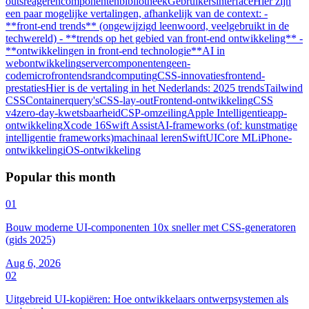
outs
reageren
componentenbibliotheek
Gebruikersinterface
Hier zijn
een paar mogelijke vertalingen, afhankelijk van de context: -
**front-end trends** (ongewijzigd leenwoord, veelgebruikt in de
techwereld) - **trends op het gebied van front-end ontwikkeling** -
**ontwikkelingen in front-end technologie**
AI in
webontwikkeling
servercomponenten
geen-
code
microfrontends
randcomputing
CSS-innovaties
frontend-
prestaties
Hier is de vertaling in het Nederlands: 2025 trends
Tailwind
CSS
Containerquery's
CSS-lay-out
Frontend-ontwikkeling
CSS
v4
zero-day-kwetsbaarheid
CSP-omzeiling
Apple Intelligentie
app-
ontwikkeling
Xcode 16
Swift Assist
AI-frameworks (of: kunstmatige
intelligentie frameworks)
machinaal leren
SwiftUI
Core ML
iPhone-
ontwikkeling
iOS-ontwikkeling
Popular this month
01
Bouw moderne UI-componenten 10x sneller met CSS-generatoren
(gids 2025)
Aug 6, 2026
02
Uitgebreid UI-kopiëren: Hoe ontwikkelaars ontwerpsystemen als