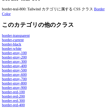
border-teal-800
:
Tailwind カテゴリに属する​​ CSS クラス
Border
Color
このカテゴリの他のクラス
border-transparent
border-current
border-black
border-white
border-gray-100
border-gray-200
border-gray-300
border-gray-400
border-gray-500
border-gray-600
border-gray-700
border-gray-800
border-gray-900
border-red-100
border-red-200
border-red-300
border-red-400