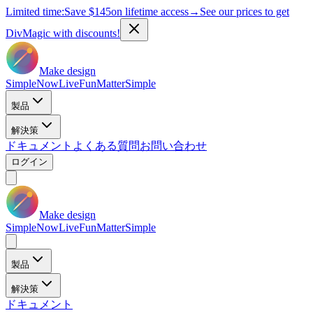
Limited time:
Save
$145
on lifetime access
→
See our prices to get
DivMagic with discounts!
Make design
Simple
Now
Live
Fun
Matter
Simple
製品
解決策
ドキュメント
よくある質問
お問い合わせ
ログイン
Make design
Simple
Now
Live
Fun
Matter
Simple
製品
解決策
ドキュメント