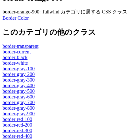
border-orange-900
:
Tailwind カテゴリに属する​​ CSS クラス
Border Color
このカテゴリの他のクラス
border-transparent
border-current
border-black
border-white
border-gray-100
border-gray-200
border-gray-300
border-gray-400
border-gray-500
border-gray-600
border-gray-700
border-gray-800
border-gray-900
border-red-100
border-red-200
border-red-300
border-red-400