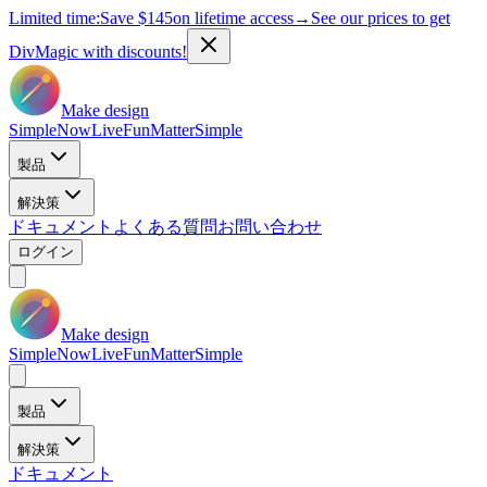
Limited time:
Save
$145
on lifetime access
→
See our prices to get
DivMagic with discounts!
Make design
Simple
Now
Live
Fun
Matter
Simple
製品
解決策
ドキュメント
よくある質問
お問い合わせ
ログイン
Make design
Simple
Now
Live
Fun
Matter
Simple
製品
解決策
ドキュメント