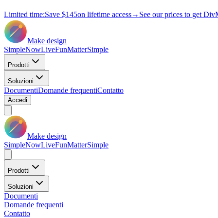
Limited time:
Save
$145
on lifetime access
→
See our prices to get Div
Make design
Simple
Now
Live
Fun
Matter
Simple
Prodotti
Soluzioni
Documenti
Domande frequenti
Contatto
Accedi
Make design
Simple
Now
Live
Fun
Matter
Simple
Prodotti
Soluzioni
Documenti
Domande frequenti
Contatto