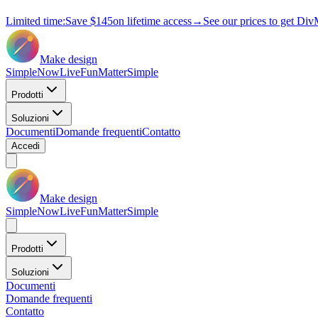
Limited time:
Save
$145
on lifetime access
→
See our prices to get Div
Make design
Simple
Now
Live
Fun
Matter
Simple
Prodotti
Soluzioni
Documenti
Domande frequenti
Contatto
Accedi
Make design
Simple
Now
Live
Fun
Matter
Simple
Prodotti
Soluzioni
Documenti
Domande frequenti
Contatto