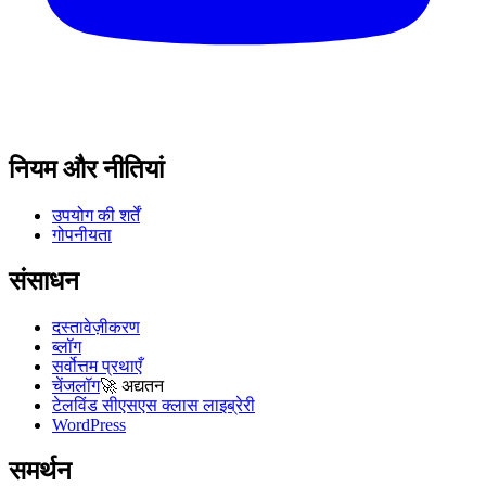
नियम और नीतियां
उपयोग की शर्तें
गोपनीयता
संसाधन
दस्तावेज़ीकरण
ब्लॉग
सर्वोत्तम प्रथाएँ
चेंजलॉग
🚀
अद्यतन
टेलविंड सीएसएस क्लास लाइब्रेरी
WordPress
समर्थन