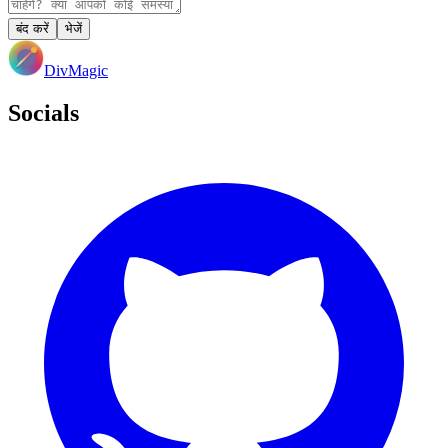
बंद करें
भेजें
DivMagic
Socials