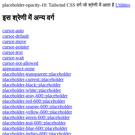
placeholder-opacity-10
:
Tailwind CSS वर्ग जो श्रेणी में आता है
Utilities
इस श्रेणी में अन्य वर्ग
cursor-auto
cursor-default
cursor-move
cursor-pointer
cursor-text
cursor-wait
cursor-not-allowed
appearance-none
placeholder-transparent::placeholder
placeholder-current::placeholder
placeholder-black::placeholder
placeholder-white::placeholder
placeholder-gray-600::placeholder
placeholder-red-600::placeholder
placeholder-orange-600::placeholder
placeholder-yellow-600::placeholder
placeholder-green-600::placeholder
placeholder-teal-600::placeholder
placeholder-blue-600::placeholder
placeholder-indigo-600::placeholder