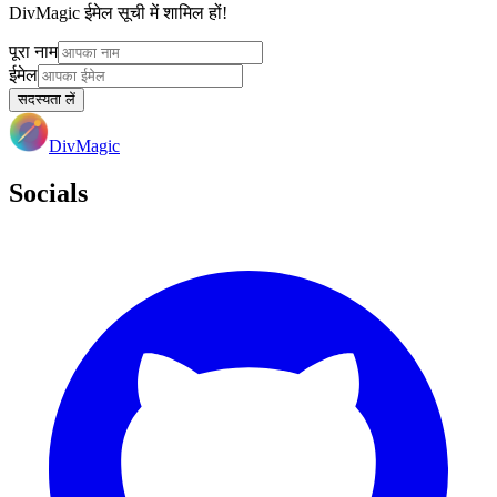
DivMagic ईमेल सूची में शामिल हों!
पूरा नाम
ईमेल
सदस्यता लें
DivMagic
Socials