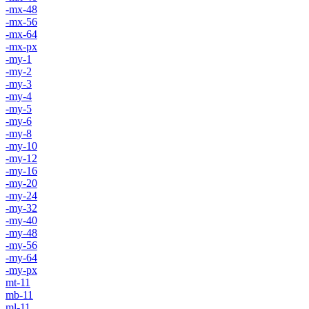
-mx-48
-mx-56
-mx-64
-mx-px
-my-1
-my-2
-my-3
-my-4
-my-5
-my-6
-my-8
-my-10
-my-12
-my-16
-my-20
-my-24
-my-32
-my-40
-my-48
-my-56
-my-64
-my-px
mt-11
mb-11
ml-11