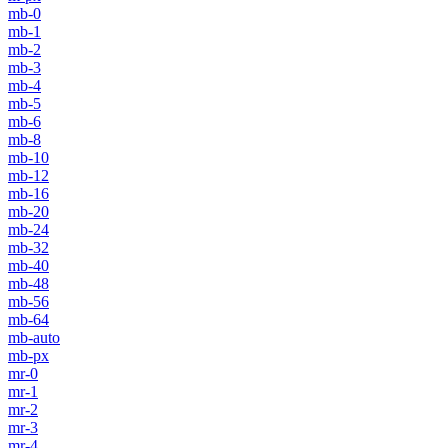
mb-0
mb-1
mb-2
mb-3
mb-4
mb-5
mb-6
mb-8
mb-10
mb-12
mb-16
mb-20
mb-24
mb-32
mb-40
mb-48
mb-56
mb-64
mb-auto
mb-px
mr-0
mr-1
mr-2
mr-3
mr-4