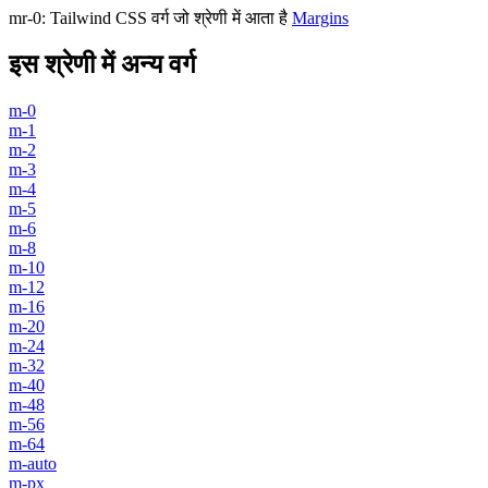
mr-0
:
Tailwind CSS वर्ग जो श्रेणी में आता है
Margins
इस श्रेणी में अन्य वर्ग
m-0
m-1
m-2
m-3
m-4
m-5
m-6
m-8
m-10
m-12
m-16
m-20
m-24
m-32
m-40
m-48
m-56
m-64
m-auto
m-px