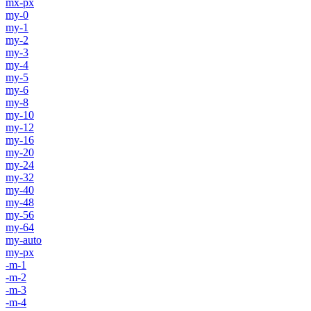
mx-px
my-0
my-1
my-2
my-3
my-4
my-5
my-6
my-8
my-10
my-12
my-16
my-20
my-24
my-32
my-40
my-48
my-56
my-64
my-auto
my-px
-m-1
-m-2
-m-3
-m-4