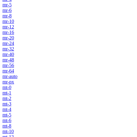
mr-5
mr-6
mr-8
mr-10
mr-12
mr-16
mr-20
mr-24
mr-32
mr-40
mr-48
mr-56
mr-64
mr-auto
mr-px
mt-0
mt-1
mt-2
mt-3
mt-4
mt-5
mt-6
mt-8
mt-10
mt-12