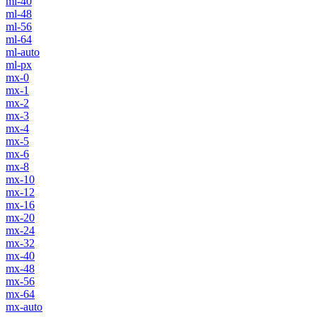
ml-40
ml-48
ml-56
ml-64
ml-auto
ml-px
mx-0
mx-1
mx-2
mx-3
mx-4
mx-5
mx-6
mx-8
mx-10
mx-12
mx-16
mx-20
mx-24
mx-32
mx-40
mx-48
mx-56
mx-64
mx-auto