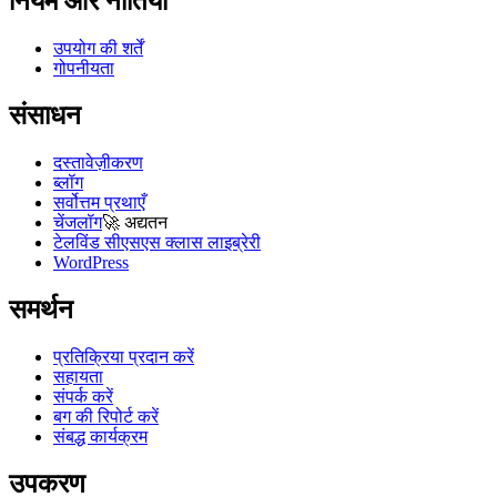
नियम और नीतियां
उपयोग की शर्तें
गोपनीयता
संसाधन
दस्तावेज़ीकरण
ब्लॉग
सर्वोत्तम प्रथाएँ
चेंजलॉग
🚀
अद्यतन
टेलविंड सीएसएस क्लास लाइब्रेरी
WordPress
समर्थन
प्रतिक्रिया प्रदान करें
सहायता
संपर्क करें
बग की रिपोर्ट करें
संबद्ध कार्यक्रम
उपकरण