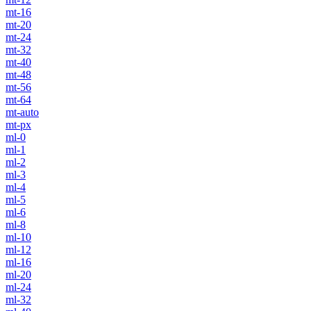
mt-16
mt-20
mt-24
mt-32
mt-40
mt-48
mt-56
mt-64
mt-auto
mt-px
ml-0
ml-1
ml-2
ml-3
ml-4
ml-5
ml-6
ml-8
ml-10
ml-12
ml-16
ml-20
ml-24
ml-32