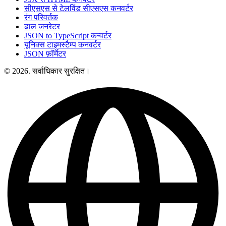
सीएसएस से टेलविंड सीएसएस कनवर्टर
रंग परिवर्तक
ढाल जनरेटर
JSON to TypeScript कन्वर्टर
यूनिक्स टाइमस्टैम्प कनवर्टर
JSON फ़ॉर्मेटर
© 2026. सर्वाधिकार सुरक्षित।