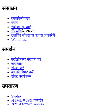
संसाधन
दस्तावेज़ीकरण
ब्लॉग
सर्वोत्तम प्रथाएँ
चेंजलॉग
🚀
अद्यतन
टेलविंड सीएसएस क्लास लाइब्रेरी
WordPress
समर्थन
प्रतिक्रिया प्रदान करें
सहायता
संपर्क करें
बग की रिपोर्ट करें
संबद्ध कार्यक्रम
उपकरण
Studio
HTML से JSX कन्वर्टर
JSX से HTML कनवर्टर