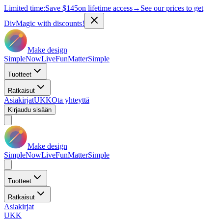
Limited time:
Save
$145
on lifetime access
→
See our prices to get
DivMagic with discounts!
Make design
Simple
Now
Live
Fun
Matter
Simple
Tuotteet
Ratkaisut
Asiakirjat
UKK
Ota yhteyttä
Kirjaudu sisään
Make design
Simple
Now
Live
Fun
Matter
Simple
Tuotteet
Ratkaisut
Asiakirjat
UKK