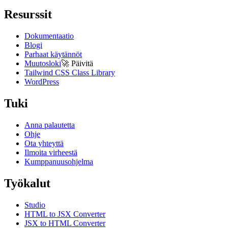
Resurssit
Dokumentaatio
Blogi
Parhaat käytännöt
Muutosloki
🚀
Päivitä
Tailwind CSS Class Library
WordPress
Tuki
Anna palautetta
Ohje
Ota yhteyttä
Ilmoita virheestä
Kumppanuusohjelma
Työkalut
Studio
HTML to JSX Converter
JSX to HTML Converter