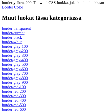
border-yellow-200
:
Tailwind CSS-luokka, joka kuuluu luokkaan
Border Color
Muut luokat tässä kategoriassa
border-transparent
border-current
border-black
border-white
border-gray-100
border-gray-200
border-gray-300
border-gray-400
border-gray-500
border-gray-600
border-gray-700
border-gray-800
border-gray-900
border-red-100
border-red-200
border-red-300
border-red-400
border-red-500
border-red-600