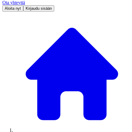
Ota yhteyttä
Aloita nyt
Kirjaudu sisään