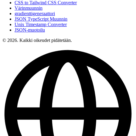
CSS to Tailwind CSS Converter
Värinmuunnin
gradienttigeneraattori
JSON TypeScript Muunnin
Unix Timestamp Converter
JSON-muotoilu
© 2026. Kaikki oikeudet pidätetään.