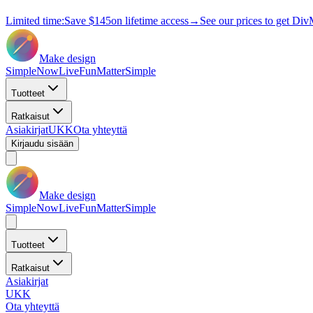
Limited time:
Save
$145
on lifetime access
→
See our prices to get Div
Make design
Simple
Now
Live
Fun
Matter
Simple
Tuotteet
Ratkaisut
Asiakirjat
UKK
Ota yhteyttä
Kirjaudu sisään
Make design
Simple
Now
Live
Fun
Matter
Simple
Tuotteet
Ratkaisut
Asiakirjat
UKK
Ota yhteyttä