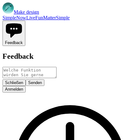
Make design
Simple
Now
Live
Fun
Matter
Simple
Feedback
Feedback
Schließen
Senden
Anmelden