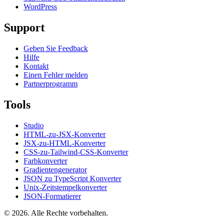
WordPress
Support
Geben Sie Feedback
Hilfe
Kontakt
Einen Fehler melden
Partnerprogramm
Tools
Studio
HTML-zu-JSX-Konverter
JSX-zu-HTML-Konverter
CSS-zu-Tailwind-CSS-Konverter
Farbkonverter
Gradientengenerator
JSON zu TypeScript Konverter
Unix-Zeitstempelkonverter
JSON-Formatierer
© 2026. Alle Rechte vorbehalten.