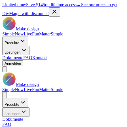
Limited time:
Save
$145
on lifetime access
→
See our prices to get
DivMagic with discounts!
Make design
Simple
Now
Live
Fun
Matter
Simple
Produkte
Lösungen
Dokumente
FAQ
Kontakt
Anmelden
Make design
Simple
Now
Live
Fun
Matter
Simple
Produkte
Lösungen
Dokumente
FAQ