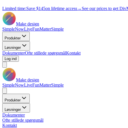
Limited time:
Save
$145
on lifetime access
→
See our prices to get Div
Make design
Simple
Now
Live
Fun
Matter
Simple
Produkter
Løsninger
Dokumenter
Ofte stillede spørgsmål
Kontakt
Log ind
Make design
Simple
Now
Live
Fun
Matter
Simple
Produkter
Løsninger
Dokumenter
Ofte stillede spørgsmål
Kontakt