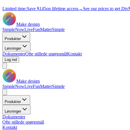
Limited time:
Save
$145
on lifetime access
→
See our prices to get Div
Make design
Simple
Now
Live
Fun
Matter
Simple
Produkter
Løsninger
Dokumenter
Ofte stillede spørgsmål
Kontakt
Log ind
Make design
Simple
Now
Live
Fun
Matter
Simple
Produkter
Løsninger
Dokumenter
Ofte stillede spørgsmål
Kontakt