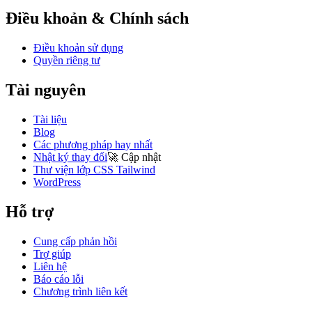
Điều khoản & Chính sách
Điều khoản sử dụng
Quyền riêng tư
Tài nguyên
Tài liệu
Blog
Các phương pháp hay nhất
Nhật ký thay đổi
🚀
Cập nhật
Thư viện lớp CSS Tailwind
WordPress
Hỗ trợ
Cung cấp phản hồi
Trợ giúp
Liên hệ
Báo cáo lỗi
Chương trình liên kết