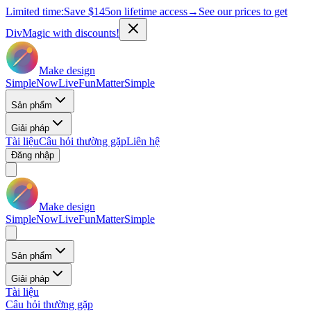
Limited time:
Save
$145
on lifetime access
→
See our prices to get
DivMagic with discounts!
Make design
Simple
Now
Live
Fun
Matter
Simple
Sản phẩm
Giải pháp
Tài liệu
Câu hỏi thường gặp
Liên hệ
Đăng nhập
Make design
Simple
Now
Live
Fun
Matter
Simple
Sản phẩm
Giải pháp
Tài liệu
Câu hỏi thường gặp