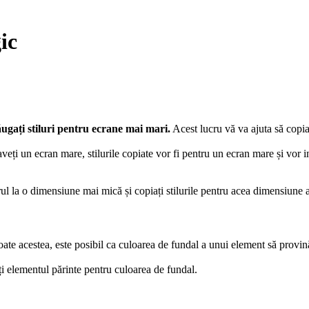
ic
dăugați stiluri pentru ecrane mai mari.
Acest lucru vă va ajuta să copiaț
ți un ecran mare, stilurile copiate vor fi pentru un ecran mare și vor i
rul la o dimensiune mai mică și copiați stilurile pentru acea dimensiune a
te acestea, este posibil ca culoarea de fundal a unui element să provină
ți elementul părinte pentru culoarea de fundal.