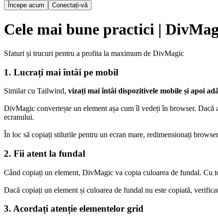
Începe acum
Conectați-vă
Cele mai bune practici | DivMag
Sfaturi și trucuri pentru a profita la maximum de DivMagic
1. Lucrați mai întâi pe mobil
Similar cu Tailwind
,
vizați mai întâi dispozitivele mobile și apoi a
DivMagic convertește un element așa cum îl vedeți în browser. Dacă ave
ecranului.
În loc să copiați stilurile pentru un ecran mare, redimensionați browse
2. Fii atent la fundal
Când copiați un element, DivMagic va copia culoarea de fundal. Cu toa
Dacă copiați un element și culoarea de fundal nu este copiată, verifica
3. Acordați atenție elementelor grid