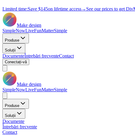
Limited time:
Save
$145
on lifetime access
→
See our prices to get Div
Make design
Simple
Now
Live
Fun
Matter
Simple
Produse
Soluții
Documente
Întrebări frecvente
Contact
Conectați-vă
Make design
Simple
Now
Live
Fun
Matter
Simple
Produse
Soluții
Documente
Întrebări frecvente
Contact