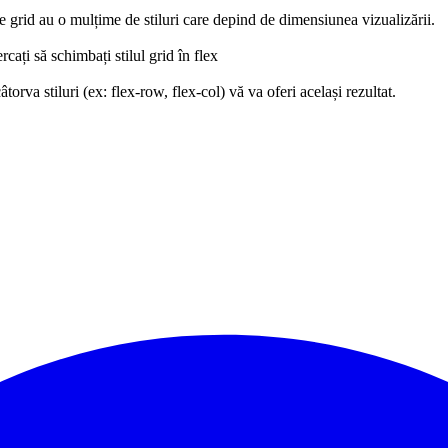
grid au o mulțime de stiluri care depind de dimensiunea vizualizării.
cați să schimbați stilul grid în flex
torva stiluri (ex: flex-row, flex-col) vă va oferi același rezultat.