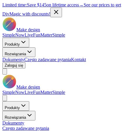
Limited time:
Save
$145
on lifetime access
→
See our prices to get
DivMagic with discounts!
Make design
Simple
Now
Live
Fun
Matter
Simple
Produkty
Rozwiązania
Dokumenty
Często zadawane pytania
Kontakt
Zaloguj się
Make design
Simple
Now
Live
Fun
Matter
Simple
Produkty
Rozwiązania
Dokumenty
Często zadawane pytania