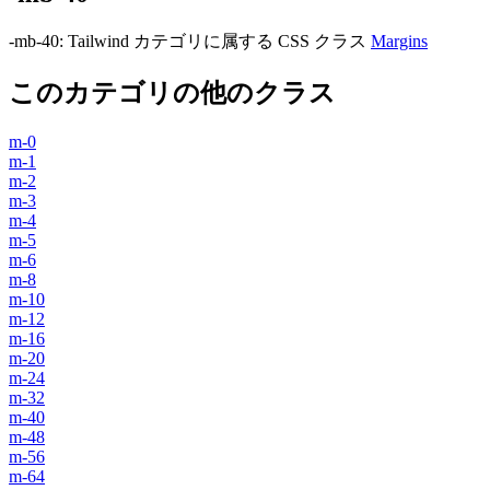
-mb-40
:
Tailwind カテゴリに属する​​ CSS クラス
Margins
このカテゴリの他のクラス
m-0
m-1
m-2
m-3
m-4
m-5
m-6
m-8
m-10
m-12
m-16
m-20
m-24
m-32
m-40
m-48
m-56
m-64