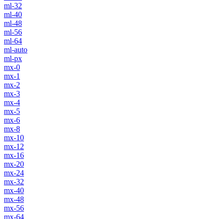
ml-32
ml-40
ml-48
ml-56
ml-64
ml-auto
ml-px
mx-0
mx-1
mx-2
mx-3
mx-4
mx-5
mx-6
mx-8
mx-10
mx-12
mx-16
mx-20
mx-24
mx-32
mx-40
mx-48
mx-56
mx-64