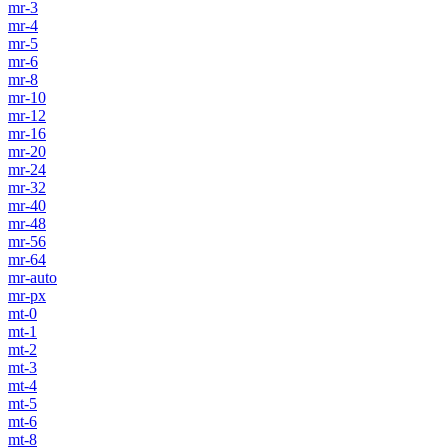
mr-3
mr-4
mr-5
mr-6
mr-8
mr-10
mr-12
mr-16
mr-20
mr-24
mr-32
mr-40
mr-48
mr-56
mr-64
mr-auto
mr-px
mt-0
mt-1
mt-2
mt-3
mt-4
mt-5
mt-6
mt-8