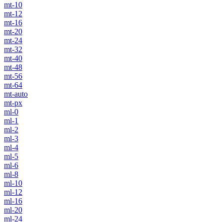
mt-10
mt-12
mt-16
mt-20
mt-24
mt-32
mt-40
mt-48
mt-56
mt-64
mt-auto
mt-px
ml-0
ml-1
ml-2
ml-3
ml-4
ml-5
ml-6
ml-8
ml-10
ml-12
ml-16
ml-20
ml-24