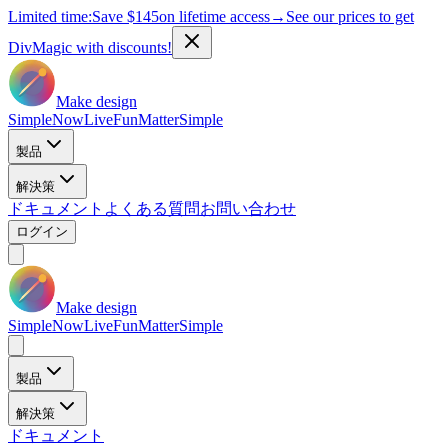
Limited time:
Save
$145
on lifetime access
→
See our prices to get
DivMagic with discounts!
Make design
Simple
Now
Live
Fun
Matter
Simple
製品
解決策
ドキュメント
よくある質問
お問い合わせ
ログイン
Make design
Simple
Now
Live
Fun
Matter
Simple
製品
解決策
ドキュメント