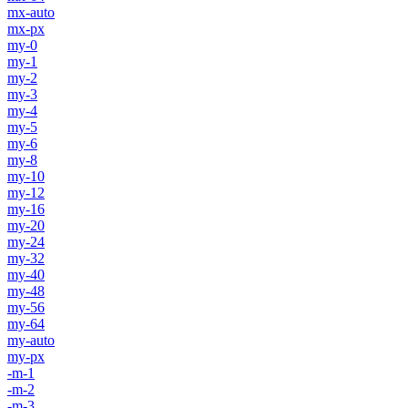
mx-auto
mx-px
my-0
my-1
my-2
my-3
my-4
my-5
my-6
my-8
my-10
my-12
my-16
my-20
my-24
my-32
my-40
my-48
my-56
my-64
my-auto
my-px
-m-1
-m-2
-m-3