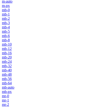
m-auto
m-px
mb-0
mb-1
mb-2
mb-3
mb-4
mb-5
mb-6
mb-8
mb-10
mb-12
mb-16
mb-20
mb-24
mb-32
mb-40
mb-48
mb-56
mb-64
mb-auto
mb-px
mr-0
mr-1
mr-2