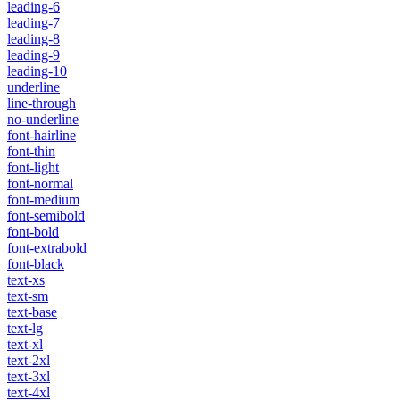
leading-6
leading-7
leading-8
leading-9
leading-10
underline
line-through
no-underline
font-hairline
font-thin
font-light
font-normal
font-medium
font-semibold
font-bold
font-extrabold
font-black
text-xs
text-sm
text-base
text-lg
text-xl
text-2xl
text-3xl
text-4xl