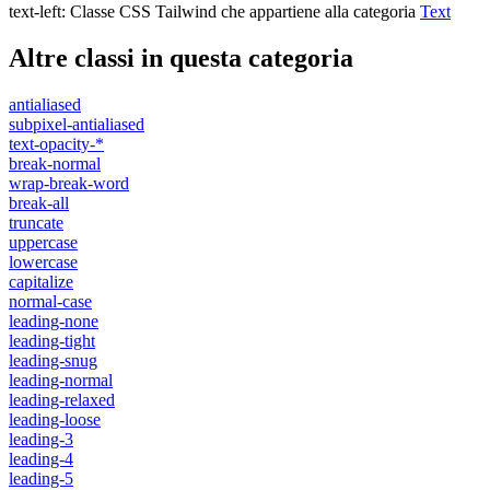
text-left
:
Classe CSS Tailwind che appartiene alla categoria
Text
Altre classi in questa categoria
antialiased
subpixel-antialiased
text-opacity-*
break-normal
wrap-break-word
break-all
truncate
uppercase
lowercase
capitalize
normal-case
leading-none
leading-tight
leading-snug
leading-normal
leading-relaxed
leading-loose
leading-3
leading-4
leading-5