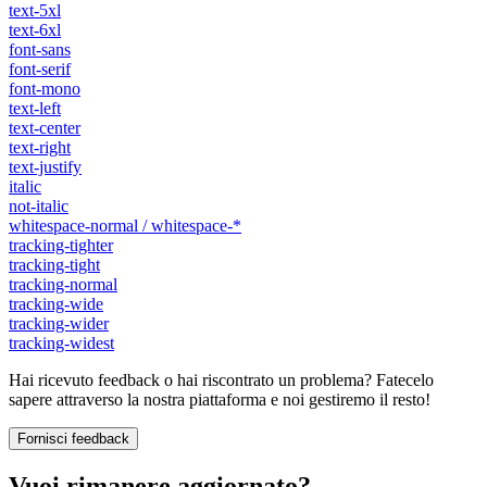
text-5xl
text-6xl
font-sans
font-serif
font-mono
text-left
text-center
text-right
text-justify
italic
not-italic
whitespace-normal / whitespace-*
tracking-tighter
tracking-tight
tracking-normal
tracking-wide
tracking-wider
tracking-widest
Hai ricevuto feedback o hai riscontrato un problema? Fatecelo
sapere attraverso la nostra piattaforma e noi gestiremo il resto!
Fornisci feedback
Vuoi rimanere aggiornato?