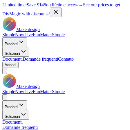
Limited time:
Save
$145
on lifetime access
→
See our prices to get
DivMagic with discounts!
Make design
Simple
Now
Live
Fun
Matter
Simple
Prodotti
Soluzioni
Documenti
Domande frequenti
Contatto
Accedi
Make design
Simple
Now
Live
Fun
Matter
Simple
Prodotti
Soluzioni
Documenti
Domande frequenti