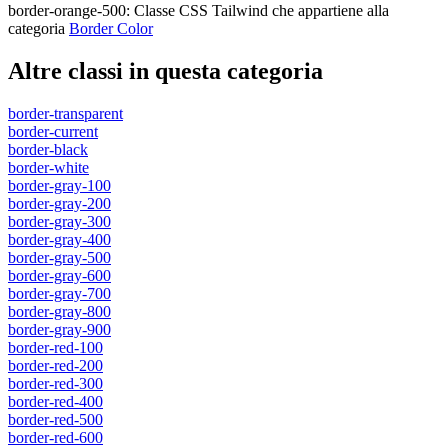
border-orange-500
:
Classe CSS Tailwind che appartiene alla
categoria
Border Color
Altre classi in questa categoria
border-transparent
border-current
border-black
border-white
border-gray-100
border-gray-200
border-gray-300
border-gray-400
border-gray-500
border-gray-600
border-gray-700
border-gray-800
border-gray-900
border-red-100
border-red-200
border-red-300
border-red-400
border-red-500
border-red-600