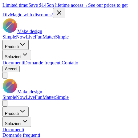
Limited time:
Save
$145
on lifetime access
→
See our prices to get
DivMagic with discounts!
Make design
Simple
Now
Live
Fun
Matter
Simple
Prodotti
Soluzioni
Documenti
Domande frequenti
Contatto
Accedi
Make design
Simple
Now
Live
Fun
Matter
Simple
Prodotti
Soluzioni
Documenti
Domande frequenti