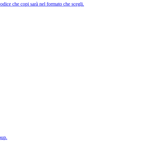
ice che copi sarà nel formato che scegli.
pup.