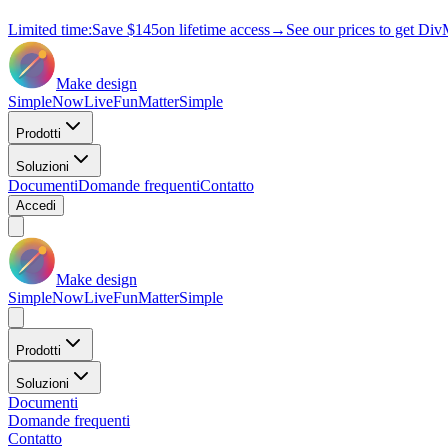
Limited time:
Save
$145
on lifetime access
→
See our prices to get Div
Make design
Simple
Now
Live
Fun
Matter
Simple
Prodotti
Soluzioni
Documenti
Domande frequenti
Contatto
Accedi
Make design
Simple
Now
Live
Fun
Matter
Simple
Prodotti
Soluzioni
Documenti
Domande frequenti
Contatto