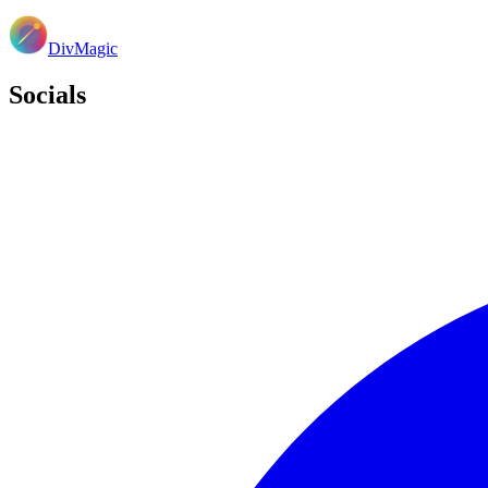
DivMagic
Socials