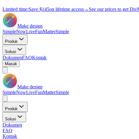
Limited time:
Save
$145
on lifetime access
→
See our prices to get Div
Make design
Simple
Now
Live
Fun
Matter
Simple
Produk
Solusi
Dokumen
FAQ
Kontak
Masuk
Make design
Simple
Now
Live
Fun
Matter
Simple
Produk
Solusi
Dokumen
FAQ
Kontak