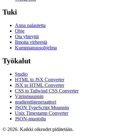
Tuki
Anna palautetta
Ohje
Ota yhteyttä
Ilmoita virheestä
Kumppanuusohjelma
Työkalut
Studio
HTML to JSX Converter
JSX to HTML Converter
CSS to Tailwind CSS Converter
Värinmuunnin
gradienttigeneraattori
JSON TypeScript Muunnin
Unix Timestamp Converter
JSON-muotoilu
© 2026. Kaikki oikeudet pidätetään.