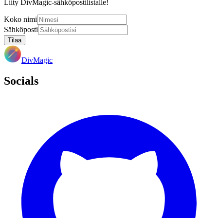
Liity DivMagic-sähköpostilistalle!
Koko nimi
Sähköposti
Tilaa
DivMagic
Socials