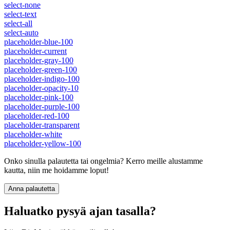
select-none
select-text
select-all
select-auto
placeholder-blue-100
placeholder-current
placeholder-gray-100
placeholder-green-100
placeholder-indigo-100
placeholder-opacity-10
placeholder-pink-100
placeholder-purple-100
placeholder-red-100
placeholder-transparent
placeholder-white
placeholder-yellow-100
Onko sinulla palautetta tai ongelmia? Kerro meille alustamme
kautta, niin me hoidamme loput!
Anna palautetta
Haluatko pysyä ajan tasalla?