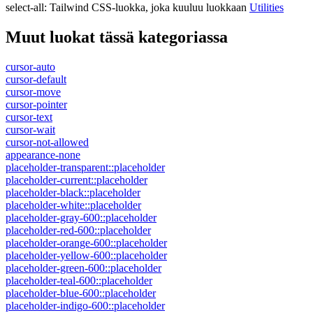
select-all
:
Tailwind CSS-luokka, joka kuuluu luokkaan
Utilities
Muut luokat tässä kategoriassa
cursor-auto
cursor-default
cursor-move
cursor-pointer
cursor-text
cursor-wait
cursor-not-allowed
appearance-none
placeholder-transparent::placeholder
placeholder-current::placeholder
placeholder-black::placeholder
placeholder-white::placeholder
placeholder-gray-600::placeholder
placeholder-red-600::placeholder
placeholder-orange-600::placeholder
placeholder-yellow-600::placeholder
placeholder-green-600::placeholder
placeholder-teal-600::placeholder
placeholder-blue-600::placeholder
placeholder-indigo-600::placeholder