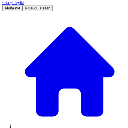
Ota yhteyttä
Aloita nyt
Kirjaudu sisään