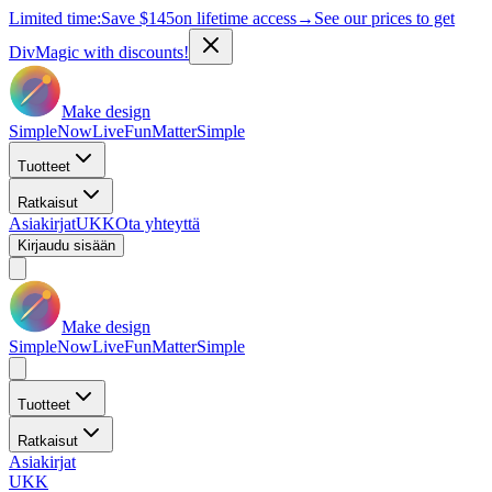
Limited time:
Save
$145
on lifetime access
→
See our prices to get
DivMagic with discounts!
Make design
Simple
Now
Live
Fun
Matter
Simple
Tuotteet
Ratkaisut
Asiakirjat
UKK
Ota yhteyttä
Kirjaudu sisään
Make design
Simple
Now
Live
Fun
Matter
Simple
Tuotteet
Ratkaisut
Asiakirjat
UKK