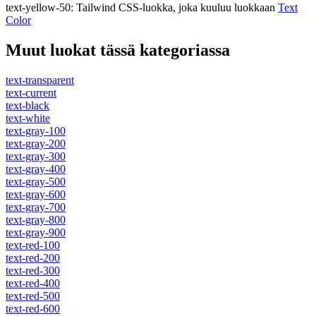
text-yellow-50
:
Tailwind CSS-luokka, joka kuuluu luokkaan
Text
Color
Muut luokat tässä kategoriassa
text-transparent
text-current
text-black
text-white
text-gray-100
text-gray-200
text-gray-300
text-gray-400
text-gray-500
text-gray-600
text-gray-700
text-gray-800
text-gray-900
text-red-100
text-red-200
text-red-300
text-red-400
text-red-500
text-red-600