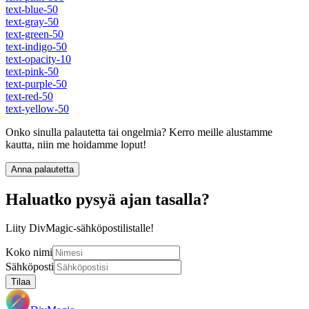
text-blue-50
text-gray-50
text-green-50
text-indigo-50
text-opacity-10
text-pink-50
text-purple-50
text-red-50
text-yellow-50
Onko sinulla palautetta tai ongelmia? Kerro meille alustamme
kautta, niin me hoidamme loput!
Anna palautetta
Haluatko pysyä ajan tasalla?
Liity DivMagic-sähköpostilistalle!
Koko nimi
Sähköposti
Tilaa