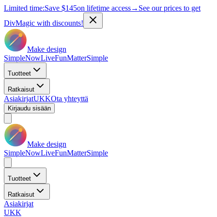
Limited time:
Save
$145
on lifetime access
→
See our prices to get
DivMagic with discounts!
Make design
Simple
Now
Live
Fun
Matter
Simple
Tuotteet
Ratkaisut
Asiakirjat
UKK
Ota yhteyttä
Kirjaudu sisään
Make design
Simple
Now
Live
Fun
Matter
Simple
Tuotteet
Ratkaisut
Asiakirjat
UKK