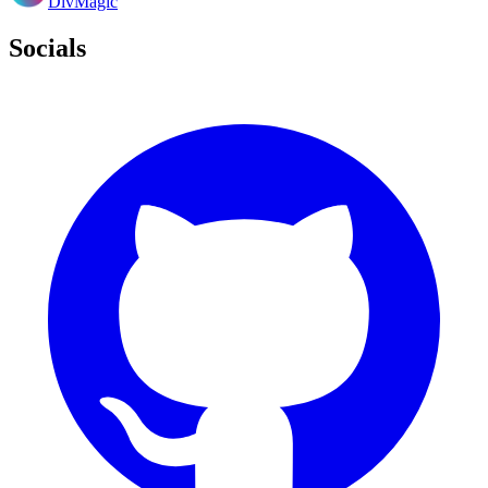
DivMagic
Socials