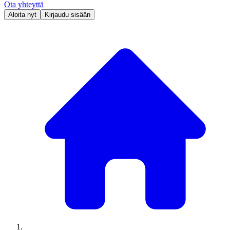
Ota yhteyttä
Aloita nyt
Kirjaudu sisään