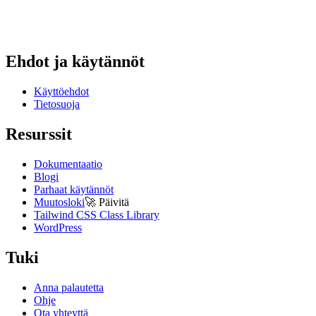
Ehdot ja käytännöt
Käyttöehdot
Tietosuoja
Resurssit
Dokumentaatio
Blogi
Parhaat käytännöt
Muutosloki
🚀
Päivitä
Tailwind CSS Class Library
WordPress
Tuki
Anna palautetta
Ohje
Ota yhteyttä