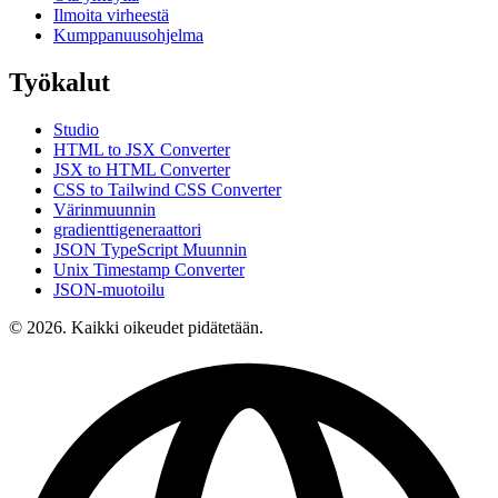
Ilmoita virheestä
Kumppanuusohjelma
Työkalut
Studio
HTML to JSX Converter
JSX to HTML Converter
CSS to Tailwind CSS Converter
Värinmuunnin
gradienttigeneraattori
JSON TypeScript Muunnin
Unix Timestamp Converter
JSON-muotoilu
© 2026. Kaikki oikeudet pidätetään.