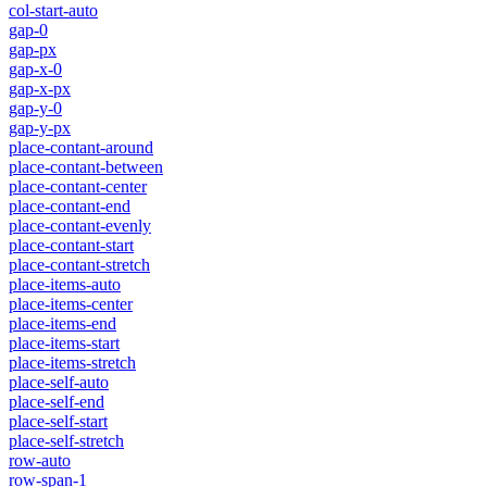
col-start-auto
gap-0
gap-px
gap-x-0
gap-x-px
gap-y-0
gap-y-px
place-contant-around
place-contant-between
place-contant-center
place-contant-end
place-contant-evenly
place-contant-start
place-contant-stretch
place-items-auto
place-items-center
place-items-end
place-items-start
place-items-stretch
place-self-auto
place-self-end
place-self-start
place-self-stretch
row-auto
row-span-1