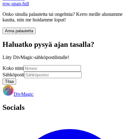
row-span-full
Onko sinulla palautetta tai ongelmia? Kerro meille alustamme
kautta, niin me hoidamme loput!
Anna palautetta
Haluatko pysyä ajan tasalla?
Liity DivMagic-sähköpostilistalle!
Koko nimi
Sähköposti
Tilaa
DivMagic
Socials