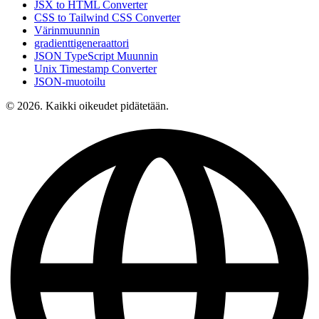
JSX to HTML Converter
CSS to Tailwind CSS Converter
Värinmuunnin
gradienttigeneraattori
JSON TypeScript Muunnin
Unix Timestamp Converter
JSON-muotoilu
© 2026. Kaikki oikeudet pidätetään.