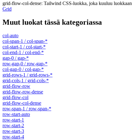
grid-flow-col-dense
:
Tailwind CSS-luokka, joka kuuluu luokkaan
Grid
Muut luokat tässä kategoriassa
col-auto
col-span-1 / col-span-*
col-start-1 / col-start-*
col-end-1 / col-end-*
gap-0 / gap-*
row-gap-0 / row-gap-*
col-gap-0 / col-gap-*
grid-rows-1 / grid-rows-*
grid-cols-1 / grid-cols-*
grid-flow-row
grid-flow-row-dense
grid-flow-col
grid-flow-col-dense
row-span-1 / row-span-*
row-start-auto
row-start-1
row-start-2
row-start-3
row-start-4