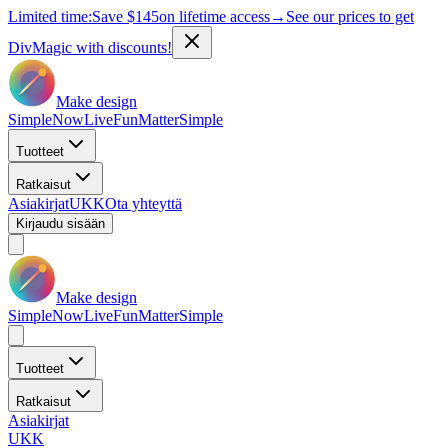
Limited time:
Save
$145
on lifetime access
→
See our prices to get
DivMagic with discounts!
Make design
Simple
Now
Live
Fun
Matter
Simple
Tuotteet
Ratkaisut
Asiakirjat
UKK
Ota yhteyttä
Kirjaudu sisään
Make design
Simple
Now
Live
Fun
Matter
Simple
Tuotteet
Ratkaisut
Asiakirjat
UKK