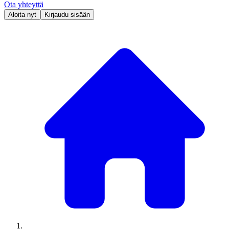
Ota yhteyttä
Aloita nyt
Kirjaudu sisään