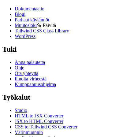
Dokumentaatio
Blogi
Parhaat käytännöt
Muutosloki
🚀
Päivitä
Tailwind CSS Class Library
WordPress
Tuki
Anna palautetta
Ohje
Ota yhteyttä
Ilmoita virheestä
Kumppanuusohjelma
Työkalut
Studio
HTML to JSX Converter
JSX to HTML Converter
CSS to Tailwind CSS Converter
Värinmuunnin