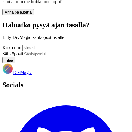
kautta, niin me hoidamme loput!
Anna palautetta
Haluatko pysyä ajan tasalla?
Liity DivMagic-sähköpostilistalle!
Koko nimi
Sähköposti
Tilaa
DivMagic
Socials