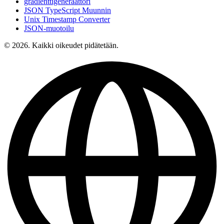
gradienttigeneraattori
JSON TypeScript Muunnin
Unix Timestamp Converter
JSON-muotoilu
© 2026. Kaikki oikeudet pidätetään.