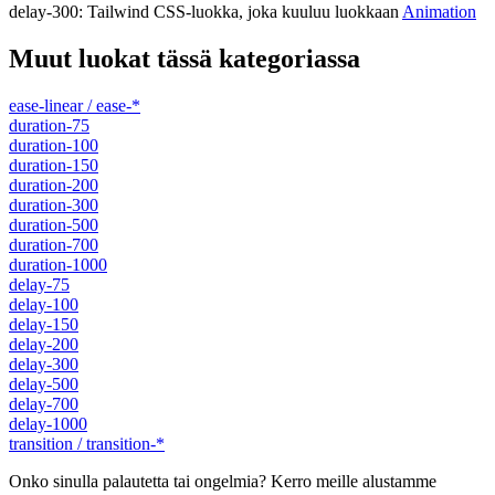
delay-300
:
Tailwind CSS-luokka, joka kuuluu luokkaan
Animation
Muut luokat tässä kategoriassa
ease-linear / ease-*
duration-75
duration-100
duration-150
duration-200
duration-300
duration-500
duration-700
duration-1000
delay-75
delay-100
delay-150
delay-200
delay-300
delay-500
delay-700
delay-1000
transition / transition-*
Onko sinulla palautetta tai ongelmia? Kerro meille alustamme