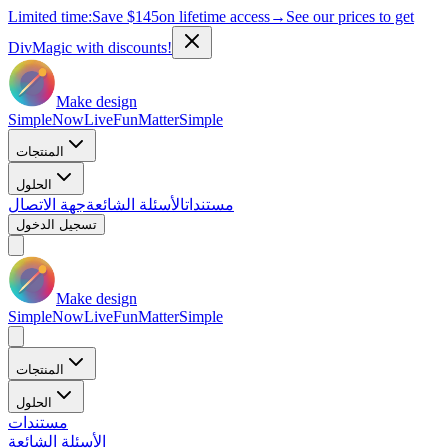
Limited time:
Save
$145
on lifetime access
→
See our prices to get
DivMagic with discounts!
Make design
Simple
Now
Live
Fun
Matter
Simple
المنتجات
الحلول
مستندات
الأسئلة الشائعة
جهة الاتصال
تسجيل الدخول
Make design
Simple
Now
Live
Fun
Matter
Simple
المنتجات
الحلول
مستندات
الأسئلة الشائعة