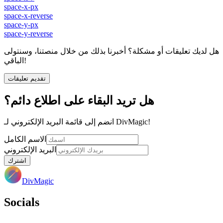
space-x-px
space-x-reverse
space-y-px
space-y-reverse
هل لديك تعليقات أو مشكلة؟ أخبرنا بذلك من خلال منصتنا، وسنتولى
الباقي!
تقديم تعليقات
هل تريد البقاء على اطلاع دائم؟
انضم إلى قائمة البريد الإلكتروني لـ DivMagic!
الاسم الكامل
البريد الإلكتروني
اشترك
DivMagic
Socials