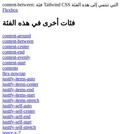
فئة Tailwind CSS التي تنتمي إلى هذه الفئة
:
content-between
Flexbox
فئات أخرى في هذه الفئة
content-around
content-between
content-center
content-end
content-evenly
content-start
contents
flex-nowrap
justify-items-auto
justify-items-center
justify-items-end
justify-items-start
justify-items-stretch
justify-self-auto
justify-self-center
justify-self-end
justify-self-start
justify-self-stretch
space-x-7